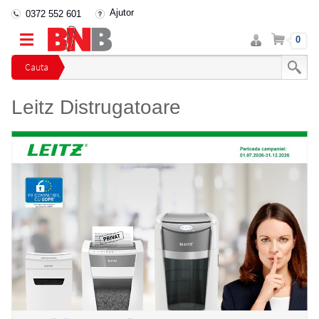
Ajutor
0372 552 601
Intra
Cos
0
in
cont
Cauta
Leitz Distrugatoare