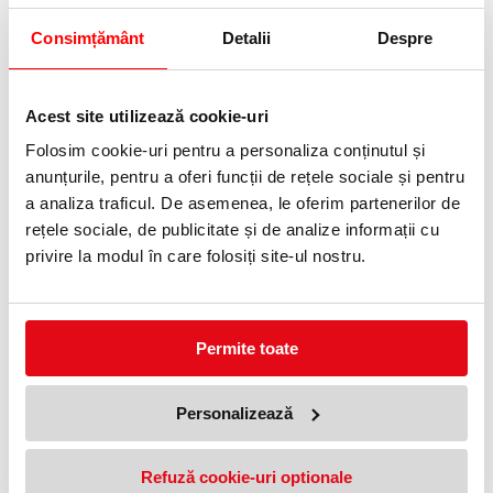
2695,00 lei
799,99 lei
(pret cu TVA)
(pret cu TVA)
849,00 lei
(pret cu TVA)
Consimțământ
Detalii
Despre
Vezi toata categoria >
Acest site utilizează cookie-uri
Folosim cookie-uri pentru a personaliza conținutul și
anunțurile, pentru a oferi funcții de rețele sociale și pentru
a analiza traficul. De asemenea, le oferim partenerilor de
rețele sociale, de publicitate și de analize informații cu
privire la modul în care folosiți site-ul nostru.
Distrugator documente manual
Distrugator documente manual
IQ Protect 10X, P4, cross-cut, 10
IQ Home Office, P4, cross-cut,
coli, cos 18 L, alb Leitz
10 coli, cos 23 L, alb Leitz
Permite toate
1295,00 lei
775,00 lei
(pret cu TVA)
(pret cu TVA)
Personalizează
3 %
Refuză cookie-uri optionale