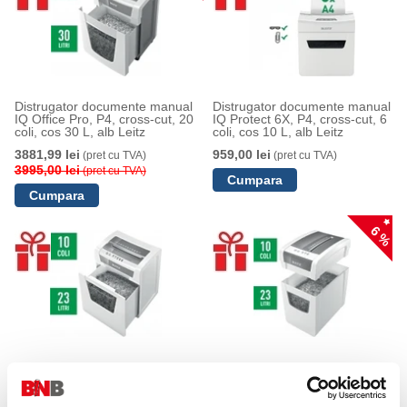
Distrugator documente manual
Distrugator documente manual
IQ Office Pro, P4, cross-cut, 20
IQ Protect 6X, P4, cross-cut, 6
coli, cos 30 L, alb Leitz
coli, cos 10 L, alb Leitz
3881,99 lei
959,00 lei
(pret cu TVA)
(pret cu TVA)
3995,00 lei
(pret cu TVA)
6 %
Distrugator documente manual
Distrugator documente manual
IQ Office, P5, micro-cut, 10 coli,
IQ Home Office Slim, P4,
cos 23 L, alb Leitz
cross-cut, 10 coli, cos 23 L, alb
Leitz