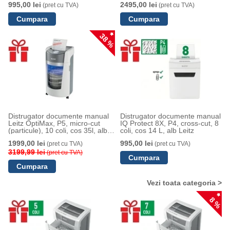
995,00 lei
2495,00 lei
(pret cu TVA)
(pret cu TVA)
38 %
Distrugator documente manual
Distrugator documente manual
Leitz OptiMax, P5, micro-cut
IQ Protect 8X, P4, cross-cut, 8
(particule), 10 coli, cos 35l, alb-
coli, cos 14 L, alb Leitz
gri
1999,00 lei
995,00 lei
(pret cu TVA)
(pret cu TVA)
3199,99 lei
(pret cu TVA)
Vezi toata categoria >
8 %