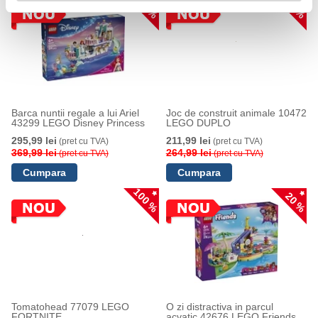
20 %
20 %
Barca nuntii regale a lui Ariel
Joc de construit animale 10472
43299 LEGO Disney Princess
LEGO DUPLO
295,99 lei
211,99 lei
(pret cu TVA)
(pret cu TVA)
369,99 lei
264,99 lei
(pret cu TVA)
(pret cu TVA)
100 %
20 %
Tomatohead 77079 LEGO
O zi distractiva in parcul
FORTNITE
acvatic 42676 LEGO Friends