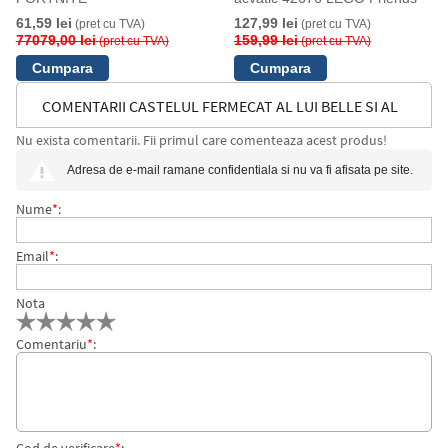
61,59 lei
127,99 lei
(pret cu TVA)
(pret cu TVA)
77079,00 lei
159,99 lei
(pret cu TVA)
(pret cu TVA)
COMENTARII CASTELUL FERMECAT AL LUI BELLE SI AL
Nu exista comentarii. Fii primul care comenteaza acest produs!
BESTIEI 43289 LEGO DISNEY PRINCESS
Adresa de e-mail ramane confidentiala si nu va fi afisata pe site.
Nume
*
:
Email
*
:
Nota
Comentariu
*
: