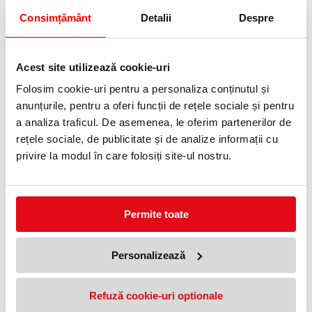
Consimțământ
Detalii
Despre
Caracteristici principale:
Temă
LEGO Disney Princess
Număr piese
254 piese
Acest site utilizează cookie-uri
Vârstă recomandată
5 ani+
Folosim cookie-uri pentru a personaliza conținutul și
Model inclus
anunțurile, pentru a oferi funcții de rețele sociale și pentru
Castelul fermecat al lui Belle și al Bestiei
Personaje incluse
a analiza traficul. De asemenea, le oferim partenerilor de
Belle, Bestia, Lumière și Cogsworth
rețele sociale, de publicitate și de analize informații cu
Zone de joacă
6 camere și sală de bal cu podea rotativă
privire la modul în care folosiți site-ul nostru.
Funcții interactive
Piese mobile și detalii autentice pentru joacă de rol
Aplicație compatibilă
LEGO Builder, cu instrucțiuni digitale 3D și urmărirea progresului
Permite toate
Ideal pentru:
copii de 5 ani și mai mari, fani Disney Princess, iubitori ai filmului
Frumoasa și Bestia, joacă de rol, povești fermecate, construcții
creative și cadouri pentru fete și băieți.
Personalizează
PRODUSE SIMILARE
Refuză cookie-uri optionale