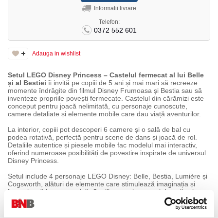
Informatii livrare
Telefon:
0372 552 601
Adauga in wishlist
Setul LEGO Disney Princess – Castelul fermecat al lui Belle
și al Bestiei
îi invită pe copiii de 5 ani și mai mari să recreeze
momente îndrăgite din filmul Disney Frumoasa și Bestia sau să
inventeze propriile povești fermecate. Castelul din cărămizi este
conceput pentru joacă nelimitată, cu personaje cunoscute,
camere detaliate și elemente mobile care dau viață aventurilor.
La interior, copiii pot descoperi 6 camere și o sală de bal cu
podea rotativă, perfectă pentru scene de dans și joacă de rol.
Detaliile autentice și piesele mobile fac modelul mai interactiv,
oferind numeroase posibilități de povestire inspirate de universul
Disney Princess.
Setul include 4 personaje LEGO Disney: Belle, Bestia, Lumière și
Cogsworth, alături de elemente care stimulează imaginația și
încurajează joaca creativă. Copiii se pot bucura și de aplicația
LEGO Builder, unde pot apropia și roti modelele folosind
instrucțiunile 3D, își pot salva construcția și își pot urmări
progresul.