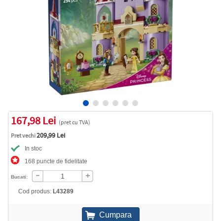
167,98 Lei
(pret cu TVA)
209,99 Lei
Pret vechi
In stoc
168 puncte de fidelitate
Bucati:
Cod produs:
L43289