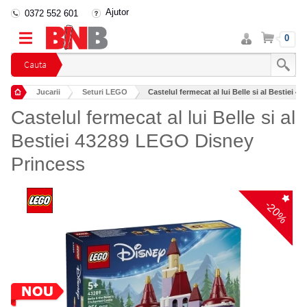
Ajutor
0372 552 601
Intra
Cos
0
in
cont
Cauta
Jucarii
Seturi LEGO
Castelul fermecat al lui Belle si al Bestiei
Castelul fermecat al lui Belle si al
Bestiei 43289 LEGO Disney
Princess
-20%