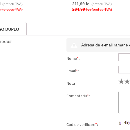
i
211,99 lei
(pret cu TVA)
(pret cu TVA)
i
264,99 lei
(pret cu TVA)
(pret cu TVA)
EGO DUPLO
produs!
Adresa de e-mail ramane con
Nume
*
:
Email
*
:
Nota
Comentariu
*
:
Cod de verificare
*
: