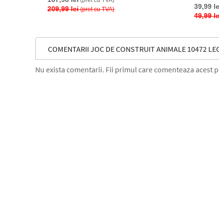
(pret cu TVA)
39,99 le
209,99 lei
(pret cu TVA)
49,99 le
COMENTARII JOC DE CONSTRUIT ANIMALE 10472 L
Nu exista comentarii. Fii primul care comenteaza acest 