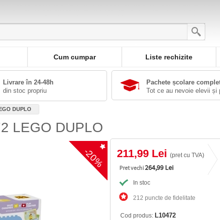
Cum cumpar
Liste rechizite
Livrare în 24-48h
Pachete școlare comple
din stoc propriu
Tot ce au nevoie elevii și 
 LEGO DUPLO
0472 LEGO DUPLO
-20%
211,99 Lei
(pret cu TVA)
264,99 Lei
Pret vechi
In stoc
212 puncte de fidelitate
L10472
Cod produs: