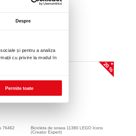
Despre
imale sau creaturi amuzante.
 sociale și pentru a analiza
rmații cu privire la modul în
20 %
20 %
Permite toate
ts 76462
Bicicleta de sosea 11380 LEGO Icons
(Creator Expert)