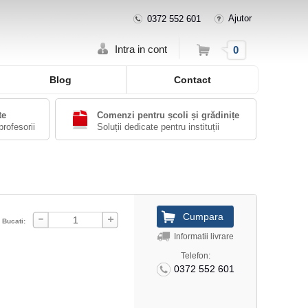
Ajutor
0372 552 601
Cos
Intra in cont
0
Blog
Contact
te
Comenzi pentru școli și grădinițe
profesorii
Soluții dedicate pentru instituții
Bucati:
Informatii livrare
Telefon:
0372 552 601