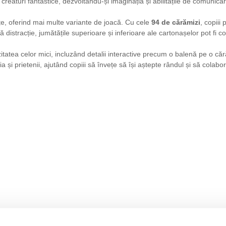
eaturi fantastice, dezvoltându-și imaginația și abilitățile de comunicar
țe, oferind mai multe variante de joacă. Cu cele
94 de cărămizi
, copiii
ă distracție, jumătățile superioare și inferioare ale cartonașelor pot fi
tatea celor mici, incluzând detalii interactive precum o balenă pe o cără
 și prietenii, ajutând copiii să învețe să își aștepte rândul și să colabo