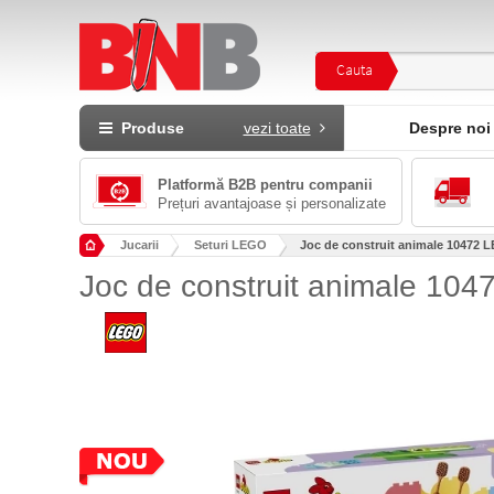
Cauta
Produse
vezi toate
Despre noi
Platformă B2B pentru companii
Prețuri avantajoase și personalizate
Jucarii
Seturi LEGO
Joc de construit animale 10472
Joc de construit animale 1