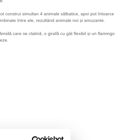
e.
 pot construi simultan 4 animale sălbatice, apoi pot întoarce
 combinate între ele, rezultând animale noi și amuzante.
midă care se clatină, o girafă cu gât flexibil și un flamingo
reze.