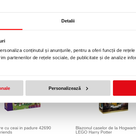
flamingo cu aripi mobile
 colaborării și jocului social
Detalii
O DUPLO, activități în familie, dezvoltarea imaginației și crearea de an
uri
rsonaliza conținutul și anunțurile, pentru a oferi funcții de rețele
im partenerilor de rețele sociale, de publicitate și de analize info
20 %
onale
Personalizează
re cu ceai in padure 42690
Blazonul caselor de la Hogwar
riends
LEGO Harry Potter