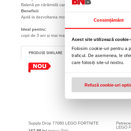
Balenă pe cărămidă care se clatină, girafă cu gât flexibil și 
Beneficii
Ajută la dezvoltarea motricității fine, imaginației, comunicării,
Consimțământ
Ideal pentru:
copii de 3 ani și mai mari, joacă educativă, construcții LEG
Acest site utilizează cookie-
Folosim cookie-uri pentru a pe
PRODUSE SIMILARE
traficul. De asemenea, le ofer
20 %
care folosiți site-ul nostru.
Refuză cookie-uri opti
Supply Drop 77080 LEGO FORTNITE
Petrece
LEGO F
167,98 lei