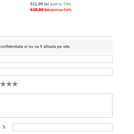
511,99 lei
(pret cu TVA)
639,99 lei
(pret cu TVA)
fidentiala si nu va fi afisata pe site.