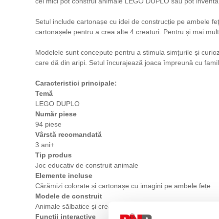
cei mici pot construi animale LEGO DUPLO sau pot inventa cr
Setul include cartonașe cu idei de construcție pe ambele fe
cartonașele pentru a crea alte 4 creaturi. Pentru și mai mult
Modelele sunt concepute pentru a stimula simțurile și curiozi
care dă din aripi. Setul încurajează joaca împreună cu familia
Caracteristici principale:
Temă
LEGO DUPLO
Număr piese
94 piese
Vârstă recomandată
3 ani+
Tip produs
Joc educativ de construit animale
Elemente incluse
Cărămizi colorate și cartonașe cu imagini pe ambele fețe
Modele de construit
Animale sălbatice și creaturi imaginare
Funcții interactive