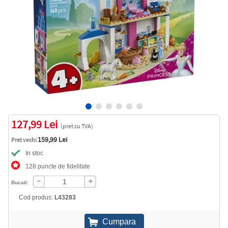
127,99 Lei
(pret cu TVA)
159,99 Lei
Pret vechi
In stoc
128 puncte de fidelitate
Bucati:
Cod produs:
L43283