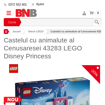
Ajutor
0372 552 601
Intra
Cos
0
in
cont
Cauta
Jucarii
Seturi LEGO
Castelul cu animalute al Cenusaresei 4328
Castelul cu animalute al
Cenusaresei 43283 LEGO
Disney Princess
-20%