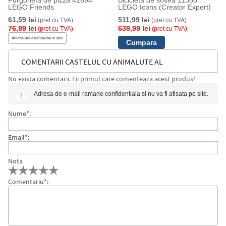
Furgoneta de pizza 42694
Bicicleta de sosea 11380
LEGO Friends
LEGO Icons (Creator Expert)
61,59 lei
511,99 lei
(pret cu TVA)
(pret cu TVA)
76,99 lei
639,99 lei
(pret cu TVA)
(pret cu TVA)
Anunta-ma cand revine in stoc
COMENTARII CASTELUL CU ANIMALUTE AL
Nu exista comentarii. Fii primul care comenteaza acest produs!
CENUSARESEI 43283 LEGO DISNEY PRINCESS
Adresa de e-mail ramane confidentiala si nu va fi afisata pe site.
Nume
*
:
Email
*
:
Nota
Comentariu
*
: