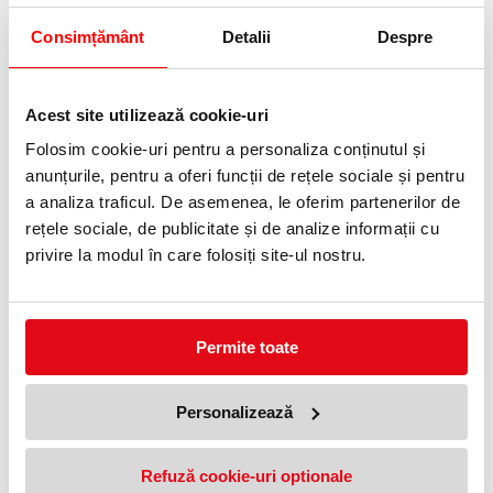
Caracteristici principale:
Temă
Consimțământ
Detalii
Despre
LEGO Disney Princess
Număr piese
149 piese
Vârstă recomandată
Acest site utilizează cookie-uri
4 ani+
Personaj inclus
Folosim cookie-uri pentru a personaliza conținutul și
Cenușăreasa
Animăluțe incluse
anunțurile, pentru a oferi funcții de rețele sociale și pentru
4 prieteni animale
a analiza traficul. De asemenea, le oferim partenerilor de
Construcție inclusă
Castel cu 2 etaje și grajd atașat
rețele sociale, de publicitate și de analize informații cu
Zone de joacă
privire la modul în care folosiți site-ul nostru.
Bucătărie, zonă de dormit și spațiu pentru animale
Construcție ușoară
Cărămizi pentru începători și instrucțiuni ilustrate simple
Aplicație compatibilă
LEGO Builder, cu instrucțiuni digitale 3D și salvarea progresului
Permite toate
Ideal pentru:
copii de 4 ani și mai mari, fani Disney Princess, iubitori de
Cenușăreasa, joacă de rol, povești cu prințese, aventuri cu
Personalizează
animale și construcții creative pentru preșcolari.
PRODUSE SIMILARE
Refuză cookie-uri optionale