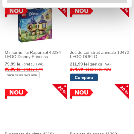
20 %
20 %
Miniturnul lui Rapunzel 43294
Joc de construit animale 10472
LEGO Disney Princess
LEGO DUPLO
79,99 lei
211,99 lei
(pret cu TVA)
(pret cu TVA)
99,99 lei
264,99 lei
(pret cu TVA)
(pret cu TVA)
Anunta-ma cand revine in stoc
20 %
20 %