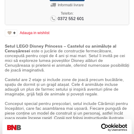
Informatii livrare
Telefon:
0372 552 601
Adauga in wishlist
Setul LEGO Disney Princess – Castelul cu animăluțe al
Cenușăresei
este o jucărie de construcție fermecătoare,
concepută pentru copii de 4 ani și mai mari. Setul îi invită pe cei
mici să exploreze lumea poveștilor Disney alături de
Cenușăreasa și prietenii ei animale, oferind numeroase posibilități
de joacă imaginativă.
Castelul are 2 etaje și include zone de joacă precum bucătărie,
spațiu de dormit și un grajd atașat. Cele 4 animăluțe incluse
adaugă un plus de farmec setului și inspiră aventuri pline de
imaginație, grijă față de animale și povești regale.
Conceput special pentru preșcolari, setul include Cărămizi pentru
începători, care fac asamblarea mai ușoară. Fiecare punguță de
piese conține un model de construit și un personaj, astfel încât
joaca poate începe rapid. Copiii pot folosi instrucțiunile ilustrate
simple sau aplicația LEGO Builder, cu modele 3D care pot fi
apropiate și rotite.