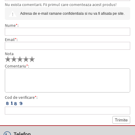
Nu exista comentarii. Fii primul care comenteaza acest produs!
CULORI/SET BIC
Adresa de e-mail ramane confidentiala si nu va fi afisata pe site.
Nume
*
:
Email
*
:
Nota
Comentariu
*
:
Cod de verificare
*
:
Telefon