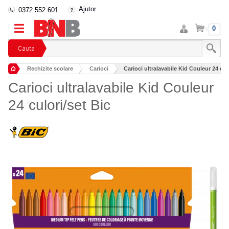
Ajutor
0372 552 601
Intra
Cos
0
in
cont
Cauta
Rechizite scolare
Carioci
Carioci ultralavabile Kid Couleur 24 cul
Carioci ultralavabile Kid Couleur
24 culori/set Bic