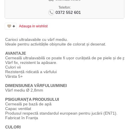
Telefon:
0372 552 601
Adauga in wishlist
Carioci ultralavabile cu vârf mediu.
Ideale pentru activitățile obișnuite de colorat și desenat.
AVANTAJE
Cerneală ultralavabilă ce poate fi ușor curățată de pe piele și de pe 
Vârf fix, rezistent la apăsare.
Culori vii
Rezistență ridicată a vârfului
Vârsta 5+
DIMENSIUNEA VÂRFULUI/MINEI
Vârf mediu Ø 2,8mm
PSIGURANȚA PRODUSULUI
Cerneală pe bază de apă
Capac ventilat
Produsul respectă standardul european pentru jucării (EN71).
Fabricat în Franța
CULORI