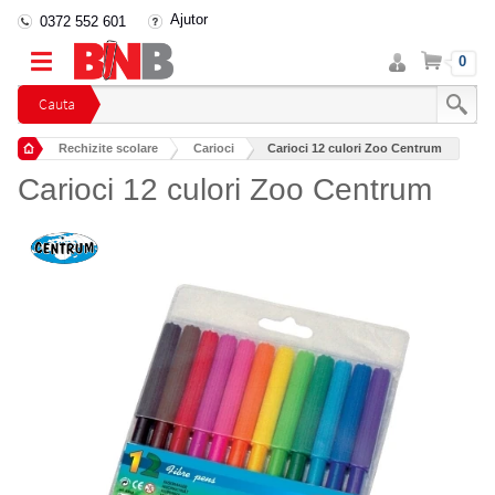
Ajutor
0372 552 601
Intra
Cos
0
in
cont
Cauta
Rechizite scolare
Carioci
Carioci 12 culori Zoo Centrum
Carioci 12 culori Zoo Centrum