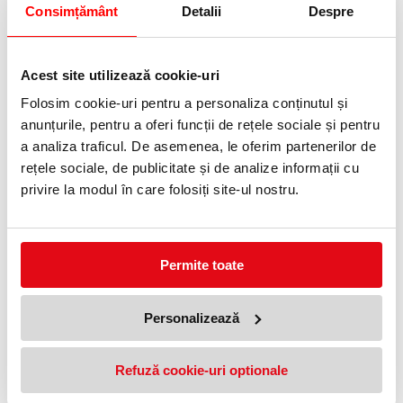
Consimțământ
Detalii
Despre
Adauga in wishlist
Carioci 12 culori Zoo Centrum pe baza de apa. Ambalate in PVC
dur.
Acest site utilizează cookie-uri
Specificatii
Folosim cookie-uri pentru a personaliza conținutul și
Tip
simple
anunțurile, pentru a oferi funcții de rețele sociale și pentru
Ambalare
12- culori
a analiza traficul. De asemenea, le oferim partenerilor de
Clasa
Primar
rețele sociale, de publicitate și de analize informații cu
privire la modul în care folosiți site-ul nostru.
PRODUSE SIMILARE
Permite toate
Personalizează
Refuză cookie-uri optionale
Carioci ultralavabile Kid Couleur
24 culori/set Bic