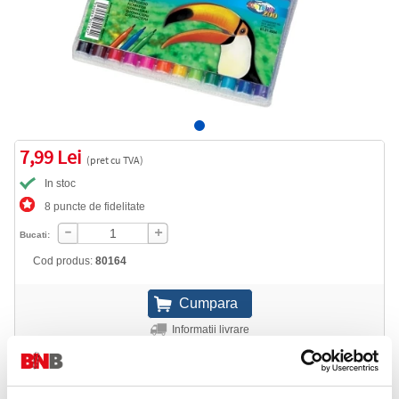
7,99 Lei
(pret cu TVA)
In stoc
8 puncte de fidelitate
Bucati:
Cod produs:
80164
Informatii livrare
Telefon:
0372 552 601