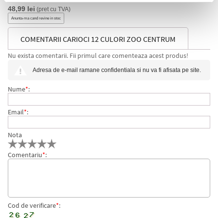
48,99 lei
(pret cu TVA)
Anunta-ma cand revine in stoc
COMENTARII CARIOCI 12 CULORI ZOO CENTRUM
Nu exista comentarii. Fii primul care comenteaza acest produs!
Adresa de e-mail ramane confidentiala si nu va fi afisata pe site.
Nume
*
:
Email
*
:
Nota
Comentariu
*
:
Cod de verificare
*
: