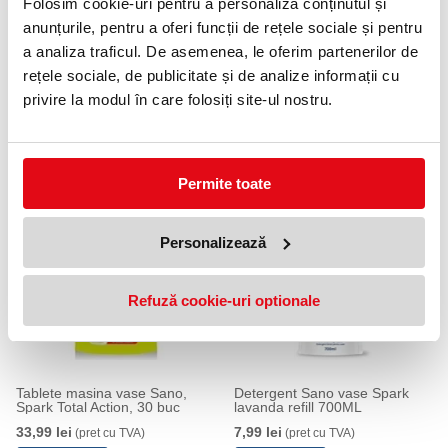
Folosim cookie-uri pentru a personaliza conținutul și
Număr spălări: 82
anunțurile, pentru a oferi funcții de rețele sociale și pentru
Destinate pentru: pahare, tacâmuri, vase
Funcții: curățare și strălucire
a analiza traficul. De asemenea, le oferim partenerilor de
Informații suplimentare: fără fosfați, folie solubilă în apă
rețele sociale, de publicitate și de analize informații cu
privire la modul în care folosiți site-ul nostru.
Mod de utilizare
Introduceți 1 tabletă în compartimentul de dozare al mașinii de
spălat vase pentru fiecare ciclu de spălare.
Permite toate
PRODUSE SIMILARE
Personalizează
Refuză cookie-uri optionale
Tablete masina vase Sano,
Detergent Sano vase Spark
Spark Total Action, 30 buc
lavanda refill 700ML
33,99 lei
7,99 lei
(pret cu TVA)
(pret cu TVA)