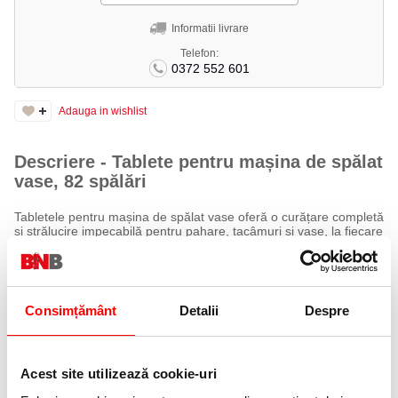
Informatii livrare
Telefon:
0372 552 601
Adauga in wishlist
Descriere - Tablete pentru mașina de spălat
vase, 82 spălări
Tabletele pentru mașina de spălat vase oferă o curățare completă
și strălucire impecabilă pentru pahare, tacâmuri și vase, la fiecare
spălare.
Formula lor eficientă îndepărtează murdăria persistentă,
grăsimea și urmele de mâncare uscată, asigurând rezultate
profesionale în confortul casei tale.
Produsul este
fără fosfați
și învelit într-o folie solubilă în apă,
Consimțământ
Detalii
Despre
pentru o utilizare sigură, rapidă și prietenoasă cu mediul.
Specificații
Acest site utilizează cookie-uri
Tip produs: tablete pentru mașina de spălat vase
Consistență: tab