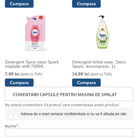
Detergent Sano vase Spark
Detergent lichid vase, Sano
migdale refill 700ML
Spark, lemongrass, 1L
7,99 lei
14,99 lei
(pret cu TVA)
(pret cu TVA)
COMENTARII CAPSULE PENTRU MASINA DE SPALAT
Nu exista comentarii. Fii primul care comenteaza acest produs!
VASE ULTIMATE PLUS POWERBALL LEMON 82BUC/SET
Adresa de e-mail ramane confidentiala si nu va fi afisata pe site.
FINISH
Nume
*
: