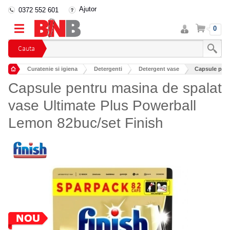
Ajutor
0372 552 601
Intra
Cos
0
in
cont
Cauta
Curatenie si igiena
Detergenti
Detergent vase
Capsule pent
Capsule pentru masina de spalat
vase Ultimate Plus Powerball
Lemon 82buc/set Finish