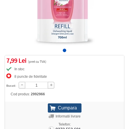
7,99 Lei
(pret cu TVA)
In stoc
8 puncte de fidelitate
Bucati:
Cod produs:
2992966
Informatii livrare
Telefon: