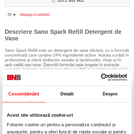
0372 552 601
Adauga in wishlist
Descriere Sano Spark Refill Detergent de
Vase
Sano Spark Refill este un detergent de vase eficient, cu o formulă
concentrată care conține 24% ingrediente active. Acesta curăță în
profunzime și oferă strălucire veselei și tacâmurilor, chiar și în
apă caldă sau rece. Datorită formulei sale bogate în extracte
vegetale naturale, produsul nu doar curăță, ci și protejează pielea
sensibilă a mâinilor.
O singură picătură de detergent aplicată pe un burete umed este
suficientă pentru a spăla o cantitate mare de vase, făcându-l
extrem de economic și eficient. Parfumurile proaspete și plăcute
Consimțământ
Detalii
Despre
de castravete, lămâie, lavandă și migdale îți vor oferi o experiență
plăcută în timpul spălării.
Acest site utilizează cookie-uri
Cum să folosești
Adaugă o cantitate mică de detergent Sano Spark pe un burete
Folosim cookie-uri pentru a personaliza conținutul și
umed sau direct pe vase. Spală vasele și clătește-le cu apă.
anunțurile, pentru a oferi funcții de rețele sociale și pentru
Datorită concentrației ridicate, doar o cantitate mică de detergent