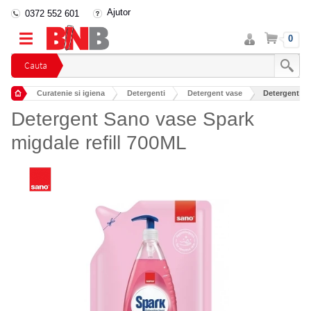
Ajutor
0372 552 601
Intra
Cos
0
in
cont
Cauta
Curatenie si igiena
Detergenti
Detergent vase
Detergent Sa
Detergent Sano vase Spark
migdale refill 700ML