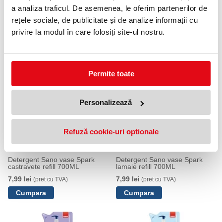
este suficientă pentru spălarea unei cantități mari de vase și
a analiza traficul. De asemenea, le oferim partenerilor de
tacâmuri.
rețele sociale, de publicitate și de analize informații cu
Detergentul este disponibil în ambalaje refill de 700 ml, fiind atât
privire la modul în care folosiți site-ul nostru.
economic, cât și prietenos cu mediul.
PRODUSE SIMILARE
Permite toate
Personalizează
Refuză cookie-uri optionale
Detergent Sano vase Spark
Detergent Sano vase Spark
castravete refill 700ML
lamaie refill 700ML
7,99 lei
7,99 lei
(pret cu TVA)
(pret cu TVA)