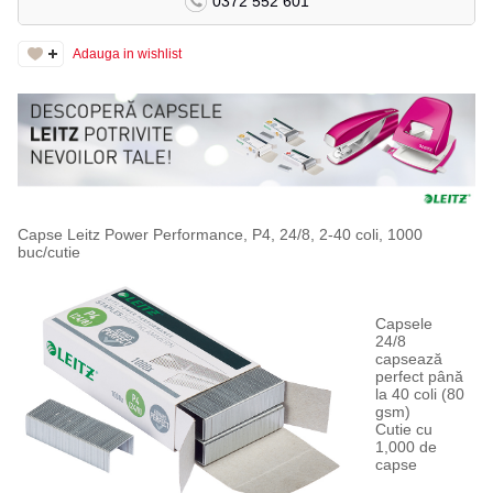
0372 552 601
Adauga in wishlist
Capse Leitz Power Performance, P4, 24/8, 2-40 coli, 1000
buc/cutie
Capsele
24/8
capsează
perfect până
la 40 coli (80
gsm)
Cutie cu
1,000 de
capse