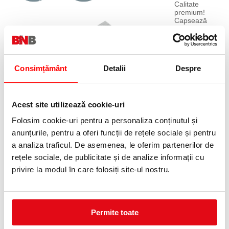
Calitate
premium!
Capsează
până la 40
de coli (80
gsm)
Consimțământ
Detalii
Despre
Acest site utilizează cookie-uri
Folosim cookie-uri pentru a personaliza conținutul și
anunțurile, pentru a oferi funcții de rețele sociale și pentru
a analiza traficul. De asemenea, le oferim partenerilor de
Capsele
rețele sociale, de publicitate și de analize informații cu
portrivite
privire la modul în care folosiți site-ul nostru.
nevoilor tale!
8 mm
lungime
picior si
1000 de
bucati in
Permite toate
fiecare cutie