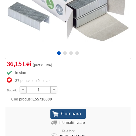
36,15 Lei
(pret cu TVA)
In stoc
37 puncte de fidelitate
Bucati:
Cod produs:
E55710000
Informatii livrare
Telefon: