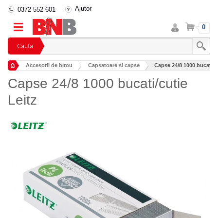
Ajutor
0372 552 601
Intra
Cos
0
in
cont
Cauta
Accesorii de birou
Capsatoare si capse
Capse 24/8 1000 bucati/cu
Capse 24/8 1000 bucati/cutie
Leitz