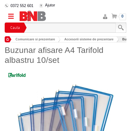
Ajutor
0372 552 601
Intra
Cos
0
in
cont
Cauta
Comunicare si prezentare
Accesorii sisteme de prezentare
Buzun
Buzunar afisare A4 Tarifold
albastru 10/set