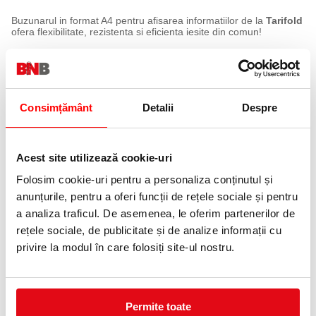
Buzunarul in format A4 pentru afisarea informatiilor de la
Tarifold
ofera flexibilitate, rezistenta si eficienta iesite din comun!
· Ambalare: 10 bucati/set + 5 indecsi 50 mm.
· Realizat dintr-un PVC special ce blocheaza reflectarea luminii.
· Foarte rezistent datorita ramelor realizate din metal.
· Se poate monta foarte usor in sistemele de prezentare din
metal Tarifold.
Consimțământ
Detalii
Despre
PRODUSE SIMILARE
Acest site utilizează cookie-uri
Folosim cookie-uri pentru a personaliza conținutul și
anunțurile, pentru a oferi funcții de rețele sociale și pentru
a analiza traficul. De asemenea, le oferim partenerilor de
rețele sociale, de publicitate și de analize informații cu
privire la modul în care folosiți site-ul nostru.
Sistem de prezentare pentru
Sistem de prezentare pentru
birou metalic 20 buzunare
birou 3D Tarifold
Tarifold
297,49 lei
(pret cu TVA)
Permite toate
614,69 lei
(pret cu TVA)
Precomanda