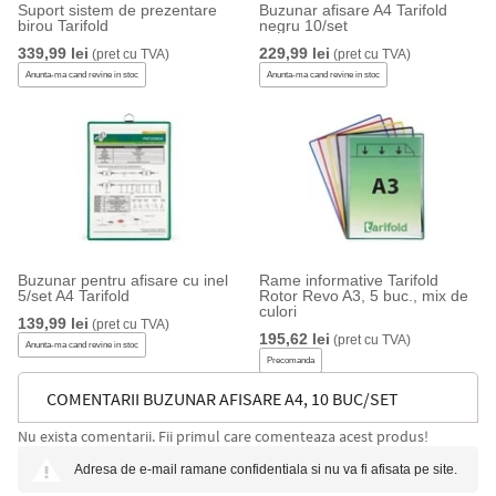
Suport sistem de prezentare
Buzunar afisare A4 Tarifold
birou Tarifold
negru 10/set
339,99 lei
229,99 lei
(pret cu TVA)
(pret cu TVA)
Anunta-ma cand revine in stoc
Anunta-ma cand revine in stoc
Buzunar pentru afisare cu inel
Rame informative Tarifold
5/set A4 Tarifold
Rotor Revo A3, 5 buc., mix de
culori
139,99 lei
(pret cu TVA)
195,62 lei
(pret cu TVA)
Anunta-ma cand revine in stoc
Precomanda
COMENTARII BUZUNAR AFISARE A4, 10 BUC/SET
Nu exista comentarii. Fii primul care comenteaza acest produs!
TARIFOLD
Adresa de e-mail ramane confidentiala si nu va fi afisata pe site.