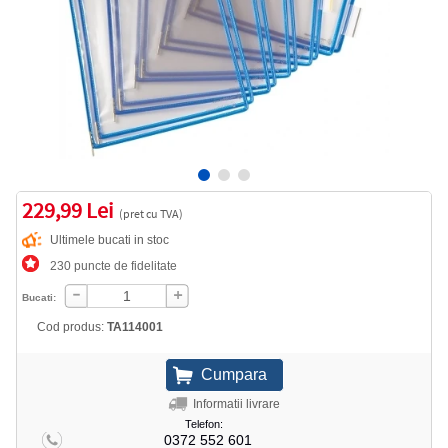
229,99 Lei
(pret cu TVA)
Ultimele bucati in stoc
230 puncte de fidelitate
Bucati:
Cod produs:
TA114001
Informatii livrare
Telefon:
0372 552 601