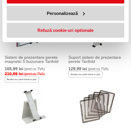
Anunta-ma cand revine in stoc
21 %
Personalizează
Refuză cookie-uri optionale
Sistem de prezentare perete
Suport sistem de prezentare
magnetic 5 buzunare Tarifold
perete Tarifold
165,99 lei
129,99 lei
(pret cu TVA)
(pret cu TVA)
210,99 lei
(pret cu TVA)
Anunta-ma cand revine in stoc
Anunta-ma cand revine in stoc