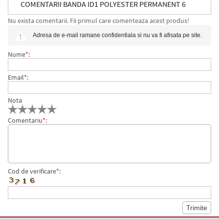
COMENTARII BANDA ID1 POLYESTER PERMANENT 6
Nu exista comentarii. Fii primul care comenteaza acest produs!
MM X 5.5 M NEGRU-METALIZAT DYMO
Adresa de e-mail ramane confidentiala si nu va fi afisata pe site.
Nume
*
:
Email
*
:
Nota
Comentariu
*
:
Cod de verificare
*
: