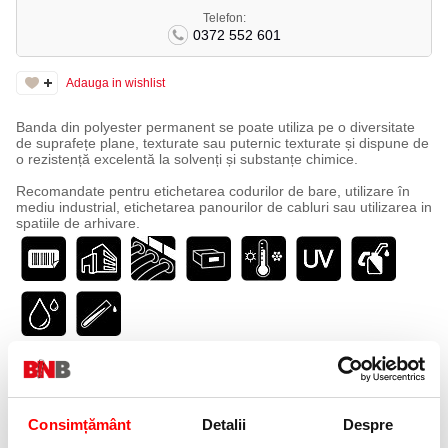
Telefon:
0372 552 601
Adauga in wishlist
Banda din polyester permanent se poate utiliza pe o diversitate
de suprafețe plane, texturate sau puternic texturate și dispune de
o rezistență excelentă la solvenți și substanțe chimice.
Recomandate pentru etichetarea codurilor de bare, utilizare în
mediu industrial, etichetarea panourilor de cabluri sau utilizarea in
spatiile de arhivare.
Specificatii
Tip
Banda ID1 Polyester
Dimensiune banda
6 mm x 5.5 m
Consimțământ
Detalii
Despre
Culoare
negru-metalizat