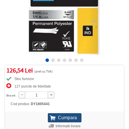
126,54 Lei
(pret cu TVA)
Stoc furnizor
127 puncte de fidelitate
Bucati:
Cod produs:
DY1805441
Informatii livrare