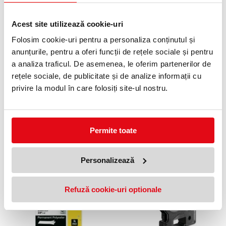
PRODUSE SIMILARE
Acest site utilizează cookie-uri
Folosim cookie-uri pentru a personaliza conținutul și
anunțurile, pentru a oferi funcții de rețele sociale și pentru
a analiza traficul. De asemenea, le oferim partenerilor de
rețele sociale, de publicitate și de analize informații cu
privire la modul în care folosiți site-ul nostru.
Banda ID1 polyester permanent
Banda ID1 polyester
6 mm x 5.5 m negru-metalizat
permanent 9 mm x 5.5 m
Permite toate
Dymo
negru-alb Dymo
126,54 lei
134,07 lei
(pret cu TVA)
(pret cu TVA)
Anunta-ma cand revine in stoc
Personalizează
Refuză cookie-uri optionale