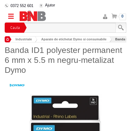
Ajutor
0372 552 601
Intra
Cos
0
in
cont
Cauta
Industriale
Aparate de etichetat Dymo si consumabile
Banda ID1
Banda ID1 polyester permanent
6 mm x 5.5 m negru-metalizat
Dymo