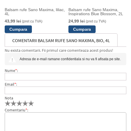
Balsam rufe Sano Maxima, liliac,
Balsam rufe Sano Maxima,
4L
Inspirations Blue Blossom, 2L
43,99 lei
24,99 lei
(pret cu TVA)
(pret cu TVA)
COMENTARII BALSAM RUFE SANO MAXIMA, BIO, 4L
Nu exista comentarii. Fii primul care comenteaza acest produs!
Adresa de e-mail ramane confidentiala si nu va fi afisata pe site.
Nume
*
:
Email
*
:
Nota
Comentariu
*
: