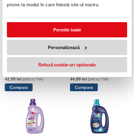
privire la modul în care folosiți site-ul nostru.
PRODUSE SIMILARE
Permite toate
Personalizează
Refuză cookie-uri optionale
Balsam rufe Sano Maxima,
Balsam rufe Sano Maxima,
lavanda, 4L
Fresh, 4L
42,95 lei
44,99 lei
(pret cu TVA)
(pret cu TVA)