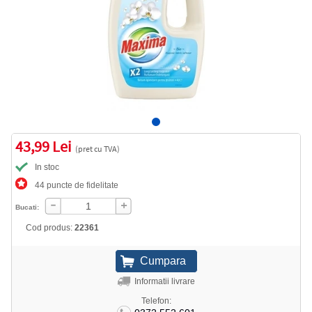
43,99 Lei
(pret cu TVA)
In stoc
44 puncte de fidelitate
Bucati:
Cod produs:
22361
Informatii livrare
Telefon: