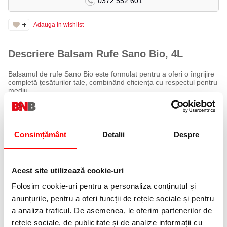
0372 552 601
Adauga in wishlist
Descriere Balsam Rufe Sano Bio, 4L
Balsamul de rufe Sano Bio este formulat pentru a oferi o îngrijire
completă țesăturilor tale, combinând eficiența cu respectul pentru
mediu.
Beneficii
Catifelează și protejează țesăturile: Face hainele moi și plăcute la
atingere.
Consimțământ
Detalii
Despre
Parfumează: Conferă un miros proaspăt și plăcut.
Previne electrizarea țesăturilor: Reduce acumularea de
electricitate statică, facilitând călcatul.
Ușurează călcatul: Face țesăturile mai ușor de călcat.
Acest site utilizează cookie-uri
Folosim cookie-uri pentru a personaliza conținutul și
Specificații
anunțurile, pentru a oferi funcții de rețele sociale și pentru
Volum: 4 litri
Formulă ecologică, potrivită pentru toate tipurile de rufe, inclusiv
a analiza traficul. De asemenea, le oferim partenerilor de
colorate și albe.
rețele sociale, de publicitate și de analize informații cu