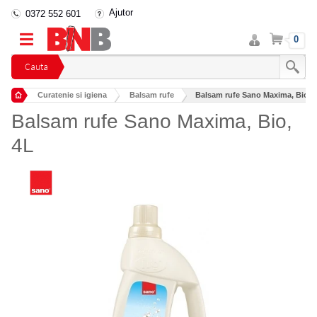
Ajutor
0372 552 601
Intra
Cos
0
in
cont
Cauta
Curatenie si igiena
Balsam rufe
Balsam rufe Sano Maxima, Bio, 
Balsam rufe Sano Maxima, Bio,
4L