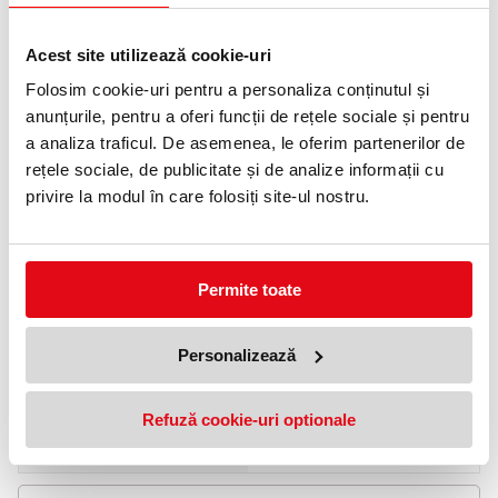
0372 552 601
Acest site utilizează cookie-uri
Adauga in wishlist
Folosim cookie-uri pentru a personaliza conținutul și
Descriere Vocabular, 24 file, Little Friends,
anunțurile, pentru a oferi funcții de rețele sociale și pentru
diverse modele, Herlitz
a analiza traficul. De asemenea, le oferim partenerilor de
rețele sociale, de publicitate și de analize informații cu
Tip produs: Caiet capsat
privire la modul în care folosiți site-ul nostru.
Liniatură: patratele
Nr. file: 24
Mărime: 120X170mm
Specificatii
Permite toate
Tip
Speciale
Numar file
24-42
Tip coperta
Carton
Personalizează
Tip legatura
Capsate
Clasa
Gimnaziu
Refuză cookie-uri optionale
Clasa
Primar
Ambalare
bucata