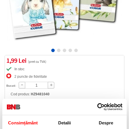
1,99 Lei
(pret cu TVA)
In stoc
2 puncte de fidelitate
Bucati:
Cod produs:
HZ9481040
Informatii livrare
Consimțământ
Detalii
Despre
Telefon: