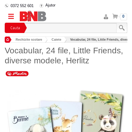
Ajutor
0372 552 601
Intra
Cos
0
in
cont
Cauta
Rechizite scolare
Caiete
Vocabular, 24 file, Little Friends, divers
Vocabular, 24 file, Little Friends,
diverse modele, Herlitz