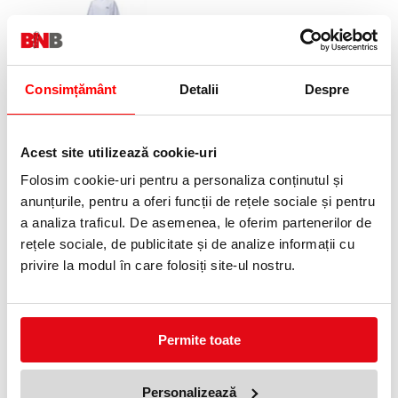
Consimțământ
Detalii
Despre
Salopeta cu gluga si fermoar, tip
5/6, marimea XL, alb, Rock
Safety
Acest site utilizează cookie-uri
18,00 lei
(pret cu TVA)
Folosim cookie-uri pentru a personaliza conținutul și
anunțurile, pentru a oferi funcții de rețele sociale și pentru
a analiza traficul. De asemenea, le oferim partenerilor de
NOUTATI
rețele sociale, de publicitate și de analize informații cu
privire la modul în care folosiți site-ul nostru.
OFERTE
Permite toate
Personalizează