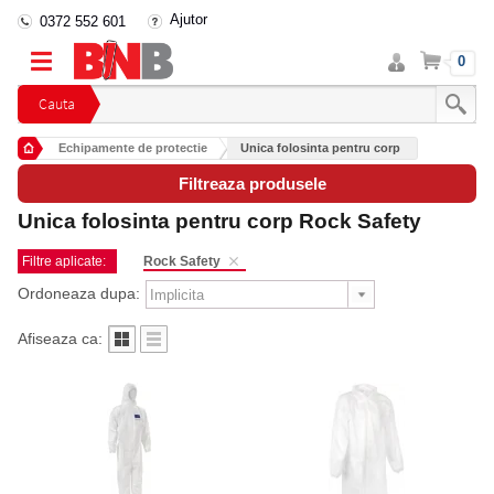
Ajutor
0372 552 601
Intra
Cos
0
in
cont
Cauta
Echipamente de protectie
Unica folosinta pentru corp
Echipamente protectie unica folosinta
Filtreaza produsele
Unica folosinta pentru corp Rock Safety
Filtre aplicate:
Rock Safety
Ordoneaza dupa:
Afiseaza ca: