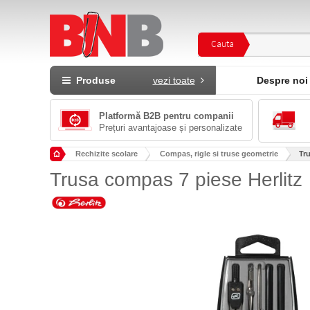
Cauta
Produse
vezi toate
Despre noi
Platformă B2B pentru companii
Prețuri avantajoase și personalizate
Rechizite scolare
Compas, rigle si truse geometrie
Tr
Trusa compas 7 piese Herlitz