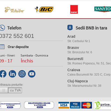
Telefon
Sedii BNB in tara
0372 552 601
Arad
Str. Cerbului Nr.1
Orar depozite
Brasov
Str. Bronzului Nr. 6
Luni - Vineri
Sambata - Duminica
Bucuresti
09 - 17
Închis
Str. Romeo Popescu, Nr. 51, Sect
Craiova
Calea Bucuresti Nr. 325 C, Corp
Cluj-Napoca
Afiseaza preturile:
Str. Maramuresului Nr. 38
cu TVA