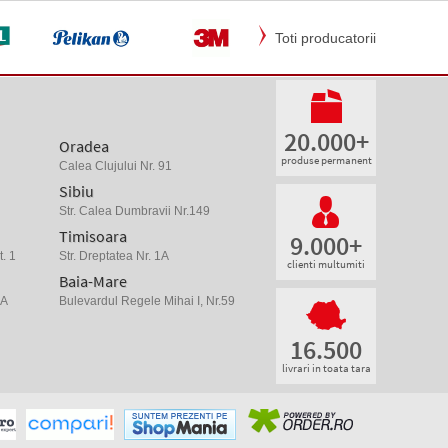
Toti producatorii
20.000+
Oradea
produse permanent
Calea Clujului Nr. 91
Sibiu
Str. Calea Dumbravii Nr.149
Timisoara
9.000+
. 1
Str. Dreptatea Nr. 1A
clienti multumiti
Baia-Mare
 A
Bulevardul Regele Mihai I, Nr.59
16.500
livrari in toata tara