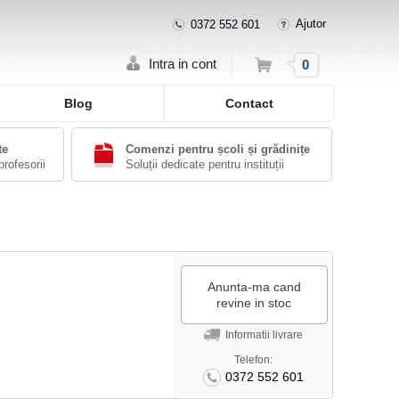
Ajutor
0372 552 601
Cos
Intra in cont
0
Blog
Contact
te
Comenzi pentru școli și grădinițe
profesorii
Soluții dedicate pentru instituții
Anunta-ma cand
revine in stoc
Informatii livrare
Telefon:
0372 552 601