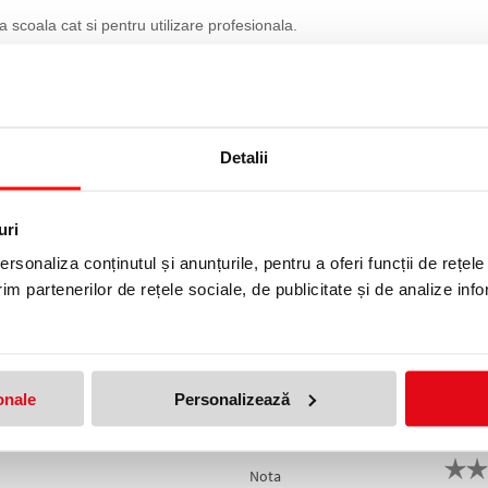
a scoala cat si pentru utilizare profesionala.
Trusa geometrie
7+ piese
Detalii
Gimnaziu
uri
rsonaliza conținutul și anunțurile, pentru a oferi funcții de rețele
im partenerilor de rețele sociale, de publicitate și de analize info
produs!
Adresa de e-mail ramane con
Nume
*
:
onale
Personalizează
Email
*
:
Nota