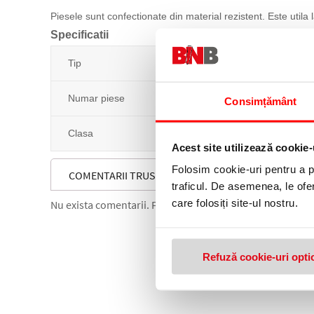
Piesele sunt confectionate din material rezistent. Este utila l
Specificatii
Tip
Numar piese
Consimțământ
Clasa
Acest site utilizează cookie-
Folosim cookie-uri pentru a pe
COMENTARII TRUSA COMPAS 7 PIESE HERLITZ
traficul. De asemenea, le ofer
care folosiți site-ul nostru.
Nu exista comentarii. Fii primul care comenteaza acest 
Refuză cookie-uri opti