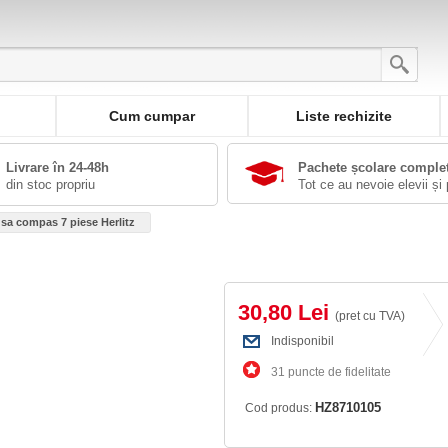
Cum cumpar
Liste rechizite
Livrare în 24-48h
Pachete școlare comple
din stoc propriu
Tot ce au nevoie elevii și 
usa compas 7 piese Herlitz
30,80 Lei
(pret cu TVA)
Indisponibil
31 puncte de fidelitate
HZ8710105
Cod produs: