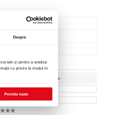
Despre
 sociale și pentru a analiza
rmații cu privire la modul în
fidentiala si nu va fi afisata pe site.
Permite toate