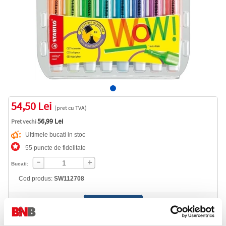
54,50 Lei
(pret cu TVA)
56,99 Lei
Pret vechi
Ultimele bucati in stoc
55 puncte de fidelitate
Bucati:
Cod produs:
SW112708
Informatii livrare