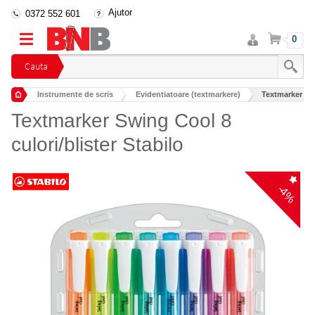
Ajutor
0372 552 601
Intra
Cos
0
in
cont
Cauta
Instrumente de scris
Evidentiatoare (textmarkere)
Textmarker Swi
Textmarker Swing Cool 8
culori/blister Stabilo
-4%