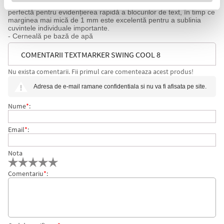
- 2 lățimi de linie: 1 mm și 4 mm - marginea groasă de 4 mm este
perfectă pentru evidențierea rapidă a blocurilor de text, în timp ce
marginea mai mică de 1 mm este excelentă pentru a sublinia
cuvintele individuale importante.
- Cerneală pe bază de apă
COMENTARII TEXTMARKER SWING COOL 8
Nu exista comentarii. Fii primul care comenteaza acest produs!
CULORI/BLISTER STABILO
Adresa de e-mail ramane confidentiala si nu va fi afisata pe site.
Nume
*
:
Email
*
:
Nota
Comentariu
*
: