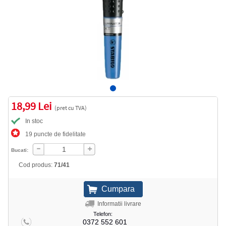
18,99 Lei
(pret cu TVA)
In stoc
19 puncte de fidelitate
Bucati:
Cod produs:
71/41
Informatii livrare
Telefon:
0372 552 601