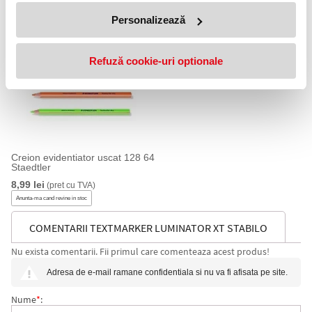
PRODUSE SIMILARE
Personalizează
Refuză cookie-uri optionale
Creion evidentiator uscat 128 64
Staedtler
8,99 lei
(pret cu TVA)
Anunta-ma cand revine in stoc
COMENTARII TEXTMARKER LUMINATOR XT STABILO
Nu exista comentarii. Fii primul care comenteaza acest produs!
Adresa de e-mail ramane confidentiala si nu va fi afisata pe site.
Nume
*
: