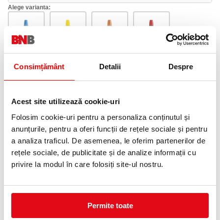
Alege varianta:
Albastru
Galben
Portocaliu
Rosu
Consimțământ
Detalii
Despre
Acest site utilizează cookie-uri
Folosim cookie-uri pentru a personaliza conținutul și
Roz
Verde
anunțurile, pentru a oferi funcții de rețele sociale și pentru
a analiza traficul. De asemenea, le oferim partenerilor de
Adauga in wishlist
rețele sociale, de publicitate și de analize informații cu
privire la modul în care folosiți site-ul nostru.
Tip varf: tesit.
Grosime scriere: 2 - 5 mm.
Textmarker cu design modern si ergonomic, sistem FreeInk si
actiune microcapilara. Avand o capacitate foarte mare de stocare
Permite toate
a cernelei, are o durata de utilizare indelungata.