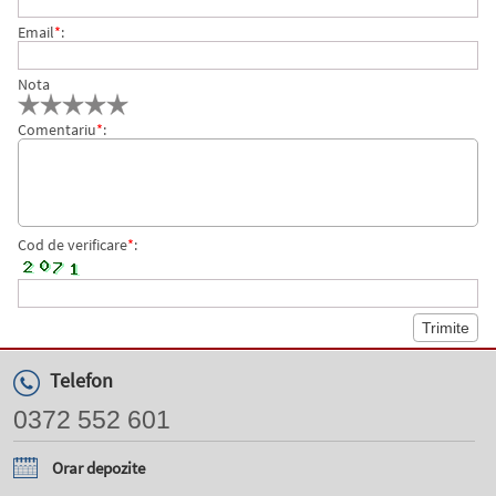
Email
*
:
Nota
Comentariu
*
:
Cod de verificare
*
:
Telefon
0372 552 601
Orar depozite