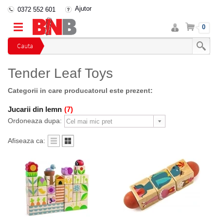
Ajutor
0372 552 601
Intra
Cos
0
in
cont
Cauta
Tender Leaf Toys
Categorii in care producatorul este prezent:
Jucarii din lemn
(7)
Ordoneaza dupa:
Afiseaza ca: