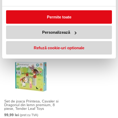
Permite toate
Set 4 figurine din lemn premium,
Set de constructie magnetic,
Personalizează
Tender Leaf Toys
din lemn premium, 10 piese,
Primary Magblocks, Tender
179,99 lei
(pret cu TVA)
Leaf Toys
179,99 lei
(pret cu TVA)
Anunta-ma cand revine in stoc
Refuză cookie-uri optionale
Set de joaca Printesa, Cavaler si
Dragonul din lemn premium, 8
piese, Tender Leaf Toys
99,99 lei
(pret cu TVA)