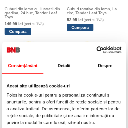
Cuburi din lemn cu ilustratii din
Cuburi rotative din lemn, La
gradina, 24 buc, Tender Leaf
circ, Tender Leaf Toys
Toys
52,95 lei
(pret cu TVA)
149,99 lei
(pret cu TVA)
Consimțământ
Detalii
Despre
Figurina Edward si Skateboard-
Figurine din lemn D-ul
Acest site utilizează cookie-uri
ul, din lemn premium, Tender
Goodwood si cainele Tender
Leaf Toys
Leaf Toys
Folosim cookie-uri pentru a personaliza conținutul și
68,99 lei
59,99 lei
(pret cu TVA)
(pret cu TVA)
anunțurile, pentru a oferi funcții de rețele sociale și pentru
a analiza traficul. De asemenea, le oferim partenerilor de
rețele sociale, de publicitate și de analize informații cu
privire la modul în care folosiți site-ul nostru.