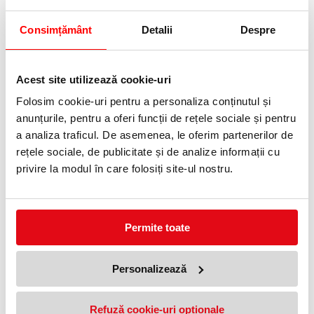
Consimțământ
Detalii
Despre
Tavita cu sertar Plus Leitz
Tavita pentru documente Plus
Jumbo landscape Leitz
175,05 lei
(pret cu TVA)
Acest site utilizează cookie-uri
126,75 lei
(pret cu TVA)
Folosim cookie-uri pentru a personaliza conținutul și
anunțurile, pentru a oferi funcții de rețele sociale și pentru
a analiza traficul. De asemenea, le oferim partenerilor de
rețele sociale, de publicitate și de analize informații cu
privire la modul în care folosiți site-ul nostru.
Permite toate
Tavita pentru documente Plus
Tavita pentru documente Plus
landscape Leitz
Jumbo Leitz
83,85 lei
84,25 lei
(pret cu TVA)
(pret cu TVA)
Personalizează
Refuză cookie-uri optionale