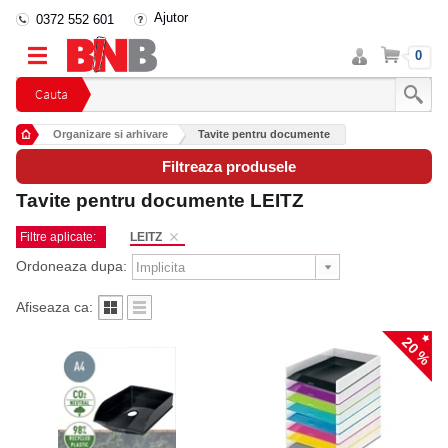
Ajutor
0372 552 601
Intra
Cos
0
in
cont
Cauta
Organizare si arhivare
Tavite pentru documente
Filtreaza produsele
Tavite pentru documente LEITZ
Filtre aplicate:
LEITZ
Ordoneaza dupa:
Afiseaza ca:
20 %