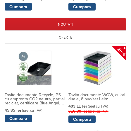
NOUTATI
OFERTE
20 %
Tavita documente Recycle, PS
Tavita documente WOW, culori
cu amprenta CO2 neutra, partial
duale, 8 buc/set Leitz
reciclat, certificare Blue Angel,
493,11 lei
(pret cu TVA)
reciclabil, A4, negru, Leitz
45,85 lei
(pret cu TVA)
616,39 lei
(pret cu TVA)