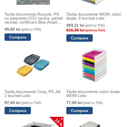
Tavita documente Recycle, PS
Tavita documente WOW, culori
cu amprenta CO2 neutra, partial
duale, 8 buc/set Leitz
reciclat, certificare Blue Angel,
493,11 lei
(pret cu TVA)
reciclabil, A4, negru, Leitz
45,85 lei
(pret cu TVA)
616,39 lei
(pret cu TVA)
Tavita documente Cosy, PS, A4,
Tavita documente culori duale
2 buc/set Leitz
WOW Leitz
97,04 lei
77,05 lei
(pret cu TVA)
(pret cu TVA)
15 %