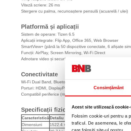
Viteză scriere: 26 ms
Stergere cu palma, recunoaștere pensulă (acuarelă / ulei)
Platformă și aplicații
Sistem de operare: Tizen 6.5
Aplicații integrate: Flip App, Office 365, Web Browser
SmartView+ (până la 50 dispozitive conectate, 6 afișate sim
Funcții: AirPlay, Screen Mirroring, Wi-Fi Direct
Adnotare video și securizare documente cu PIN
Conectivitate
Wi-Fi Dual Band, Bluetooth
Consimțământ
Porturi: HDMI, DisplayPort, USB, USB-C, RJ45, Audio Out
Compatibil periferice (mouse, tastatură, difuzoare)
Acest site utilizează cookie-
Specificații fizice
Folosim cookie-uri pentru a pe
Caracteristică
Detaliu
traficul. De asemenea, le ofer
Dimensiuni
1522.4 × 897.6 × 62.9 mm
care folosiți site-ul nostru.