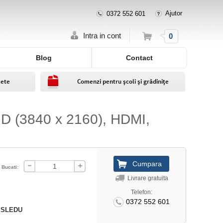
Ajutor
0372 552 601
Cos
Intra in cont
0
Blog
Contact
lete
Comenzi pentru școli și grădinițe
HD (3840 x 2160), HDMI,
Bucati:
Livrare gratuita
Telefon:
0372 552 601
.SLEDU