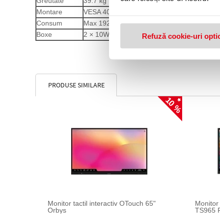
Greutate
39.7 kg
Montare
VESA 400 × 400 mm
Consum
Max 192.5 W
Boxe
2 × 10W stereo
Refuză cookie-uri opti
PRODUSE SIMILARE
10 %
Monitor tactil interactiv OTouch 65"
Monitor 
Orbys
TS965 