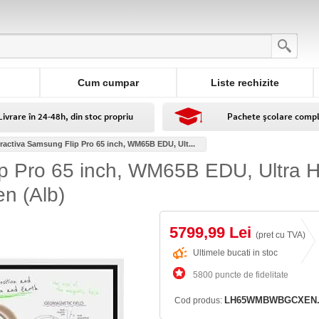
Cum cumpar
Liste rechizite
Livrare în 24-48h, din stoc propriu
Pachete școlare comp
eractiva Samsung Flip Pro 65 inch, WM65B EDU, Ult...
ip Pro 65 inch, WM65B EDU, Ultra 
en (Alb)
5799,99 Lei
(pret cu TVA)
Ultimele bucati in stoc
5800 puncte de fidelitate
LH65WMBWBGCXEN
Cod produs: