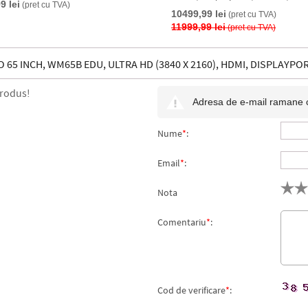
9 lei
(pret cu TVA)
Touchscreen (Alb)
10499,99 lei
(pret cu TVA)
11999,99 lei
(pret cu TVA)
65 INCH, WM65B EDU, ULTRA HD (3840 X 2160), HDMI, DISPLAYPOR
produs!
Adresa de e-mail ramane con
Nume
*
:
Email
*
:
Nota
Comentariu
*
:
Cod de verificare
*
: