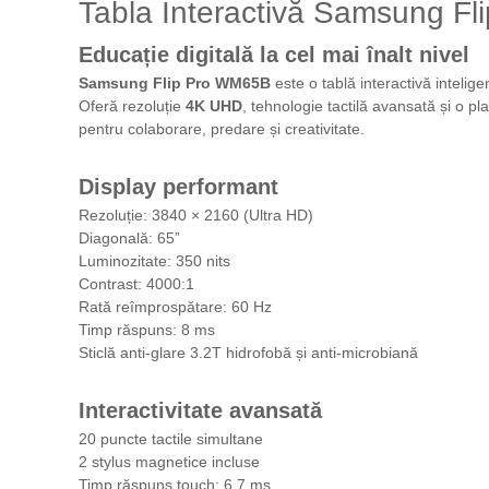
Tabla Interactivă Samsung F
Educație digitală la cel mai înalt nivel
Samsung Flip Pro WM65B
este o tablă interactivă inteli
Oferă rezoluție
4K UHD
, tehnologie tactilă avansată și o pl
pentru colaborare, predare și creativitate.
Display performant
Rezoluție: 3840 × 2160 (Ultra HD)
Diagonală: 65”
Luminozitate: 350 nits
Contrast: 4000:1
Rată reîmprospătare: 60 Hz
Timp răspuns: 8 ms
Sticlă anti-glare 3.2T hidrofobă și anti-microbiană
Interactivitate avansată
20 puncte tactile simultane
2 stylus magnetice incluse
Timp răspuns touch: 6.7 ms