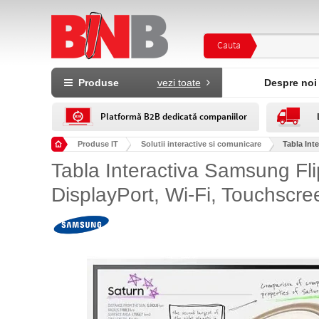
Cauta
Produse
vezi toate
Despre noi
Platformă B2B dedicată companiilor
Produse IT
Solutii interactive si comunicare
Tabla Int
Tabla Interactiva Samsung Fl
DisplayPort, Wi-Fi, Touchscre