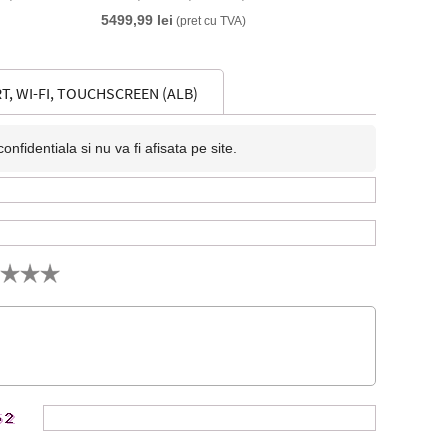
(Titanium Gri)
5499,99 lei
(pret cu TVA)
T, WI-FI, TOUCHSCREEN (ALB)
fidentiala si nu va fi afisata pe site.