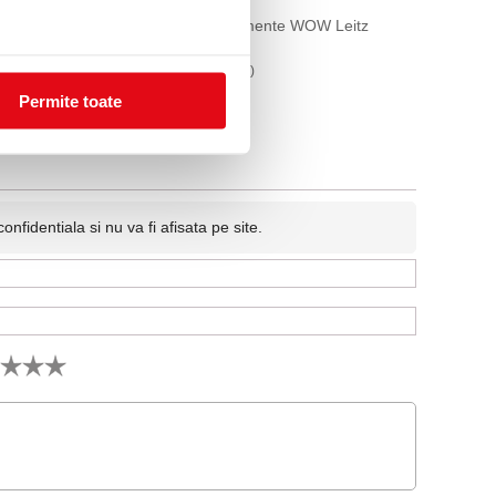
NeXXt
Tavita pentru documente WOW Leitz
itz
alb metalizat
57,25 lei
(pret cu TVA)
Permite toate
fidentiala si nu va fi afisata pe site.