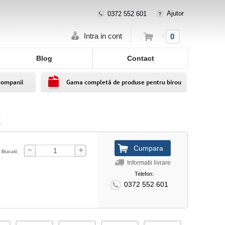
Ajutor
0372 552 601
Cos
Intra in cont
0
Blog
Contact
companii
Gama completă de produse pentru birou
t
Bucati:
Informatii livrare
Telefon:
0372 552 601