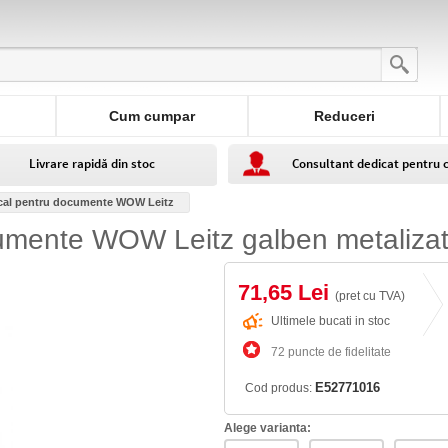
Cum cumpar
Reduceri
Livrare rapidă din stoc
Consultant dedicat pentru 
ical pentru documente WOW Leitz
cumente WOW Leitz galben metaliza
71,65 Lei
(pret cu TVA)
Ultimele bucati in stoc
72 puncte de fidelitate
E52771016
Cod produs:
Alege varianta: