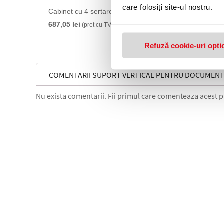
care folosiți site-ul nostru.
Cabinet cu 4 sertare WOW Leitz alb/gri
Cabinet
687,05 lei
749,95 
(pret cu TVA)
Refuză cookie-uri opti
COMENTARII SUPORT VERTICAL PENTRU DOCUMENT
Nu exista comentarii. Fii primul care comenteaza acest 