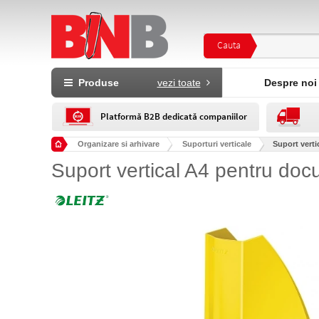
Cauta
Produse
vezi toate
Despre noi
Platformă B2B dedicată companiilor
Organizare si arhivare
Suporturi verticale
Suport vert
Suport vertical A4 pentru do