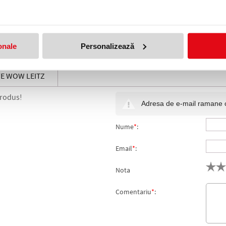
 cu 5 sertare WOW Leitz alb/gri
Capsator metalic, 5502 WOW 
Series, 30 coli, alb metalizat, Le
lei
(pret cu TVA)
169,99 lei
(pret cu TVA)
189,15 lei
(pret cu TVA)
onale
Personalizează
E WOW LEITZ
produs!
Adresa de e-mail ramane con
Nume
*
:
Email
*
:
Nota
Comentariu
*
: