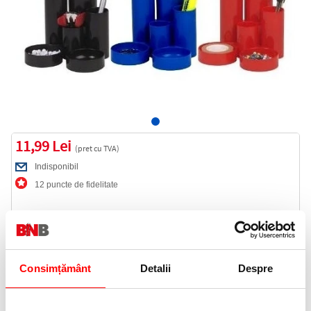
11,99 Lei
(pret cu TVA)
Indisponibil
12 puncte de fidelitate
Cod produs:
1180065
Consimțământ
Detalii
Despre
Anunta-ma cand revine in stoc
Informatii livrare