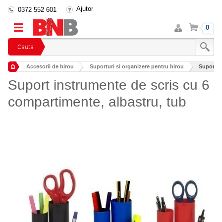
Ajutor
0372 552 601
Intra
Cos
0
in
cont
Cauta
Accesorii de birou
Suporturi si organizere pentru birou
Suport i
Suport instrumente de scris cu 6
compartimente, albastru, tub