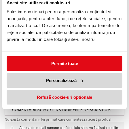
Acest site utilizează cookie-uri
Telefon:
0372 552 601
Folosim cookie-uri pentru a personaliza conținutul și
Alege varianta:
anunțurile, pentru a oferi funcții de rețele sociale și pentru
a analiza traficul. De asemenea, le oferim partenerilor de
rețele sociale, de publicitate și de analize informații cu
privire la modul în care folosiți site-ul nostru.
6 Tuburi,
6 Tuburi,
6 Tuburi,
Albastru
Negru
Rosu
Adauga in wishlist
Permite toate
Suport accesorii birou
- Organizator birou suport
Personalizează
instrumente de scris -
Suport pentru instrumente de scris. Suport din material plastic
Refuză cookie-uri optionale
rezistent, de calitate.
COMENTARII SUPORT INSTRUMENTE DE SCRIS CU 6
Nu exista comentarii. Fii primul care comenteaza acest produs!
COMPARTIMENTE, TUB
Adresa de e-mail ramane confidentiala si nu va fi afisata pe site.