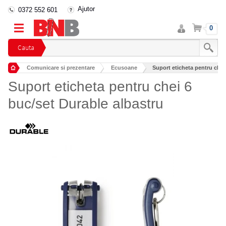
Ajutor
0372 552 601
Intra
Cos
0
in
cont
Cauta
Comunicare si prezentare
Ecusoane
Suport eticheta pentru chei
Suport eticheta pentru chei 6
buc/set Durable albastru