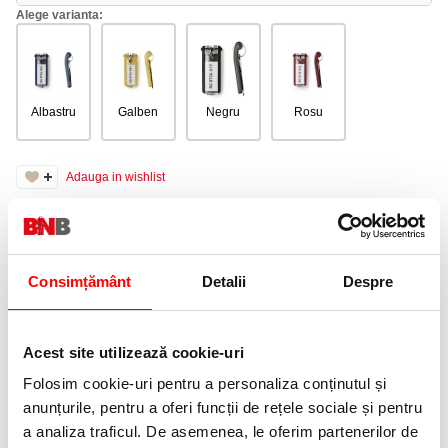
Alege varianta:
Albastru
Galben
Negru
Rosu
Adauga in wishlist
Păstrați cheile securizate și aproape de mână cu gama de
gestionare a cheilor profesionale.
DURABLE oferă o gamă inovatoare de soluții convenabile pentru
depozitarea eficientă și sigură a cheilor pentru numeroase
Consimțământ
Detalii
Despre
domenii de aplicare.
• Clip cheie cu etichetă permanentă, cheia este poziționată plat în
spatele acesteia
• Deschiderea ușoară a zonei de etichetare fără a scoate inelul
Acest site utilizează cookie-uri
de chei
• Dimensiuni: 24 x 68 x 15 mm (L x Î x D)
Folosim cookie-uri pentru a personaliza conținutul și
anunțurile, pentru a oferi funcții de rețele sociale și pentru
Ambalare: 6 bucati/set.
a analiza traficul. De asemenea, le oferim partenerilor de