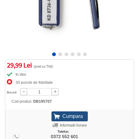
29,99 Lei
(pret cu TVA)
In stoc
30 puncte de fidelitate
Bucati:
Cod produs:
DB195707
Informatii livrare
Telefon:
0372 552 601