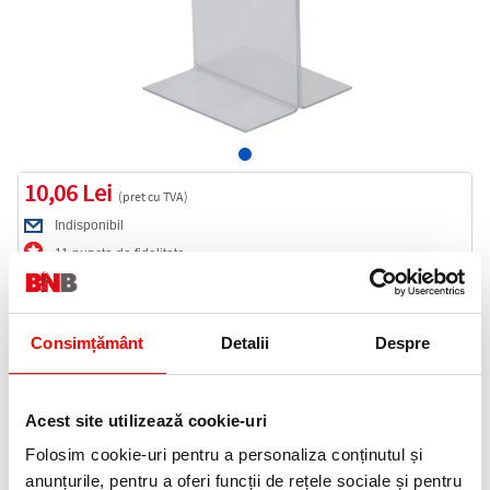
10,06 Lei
(pret cu TVA)
Indisponibil
11 puncte de fidelitate
Cod produs:
1163
Consimțământ
Detalii
Despre
Anunta-ma cand revine in stoc
Acest site utilizează cookie-uri
Informatii livrare
Folosim cookie-uri pentru a personaliza conținutul și
anunțurile, pentru a oferi funcții de rețele sociale și pentru
Telefon: