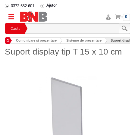
Ajutor
0372 552 601
Intra
Cos
0
in
cont
Cauta
Comunicare si prezentare
Sisteme de prezentare
Suport display 
Suport display tip T 15 x 10 cm