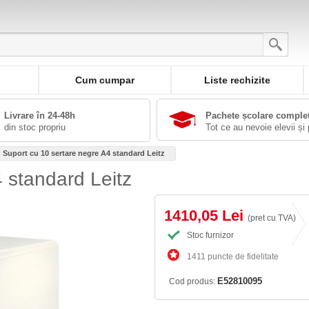
Cum cumpar
Liste rechizite
Livrare în 24-48h
Pachete școlare comple
din stoc propriu
Tot ce au nevoie elevii și 
Suport cu 10 sertare negre A4 standard Leitz
 standard Leitz
1410,05 Lei
(pret cu TVA)
Stoc furnizor
1411 puncte de fidelitate
E52810095
Cod produs: