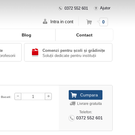
Ajutor
0372 552 601
Cos
Intra in cont
0
Blog
Contact
te
Comenzi pentru școli și grădinițe
profesorii
Soluții dedicate pentru instituții
Bucati:
Livrare gratuita
Telefon:
0372 552 601