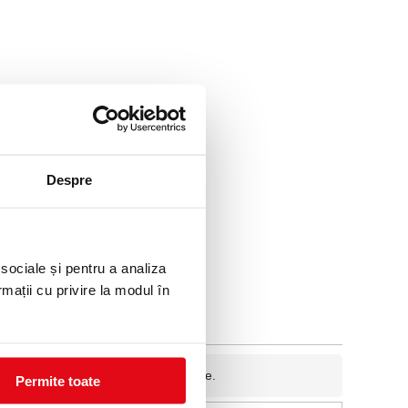
Despre
 sociale și pentru a analiza
rmații cu privire la modul în
fidentiala si nu va fi afisata pe site.
Permite toate