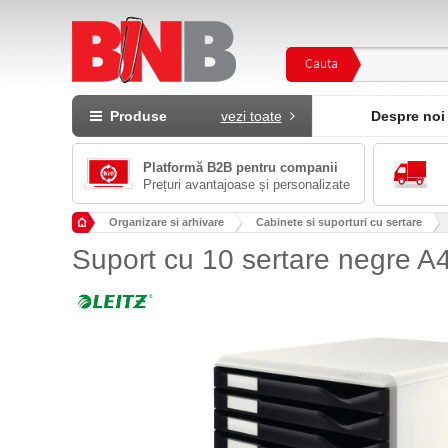
Cauta
Produse
vezi toate
Despre noi
Platformă B2B pentru companii
Prețuri avantajoase și personalizate
Organizare si arhivare
Cabinete si suporturi cu sertare
Suport cu 10 sertare negre A4