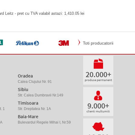
d Leitz - pret cu TVA valabil astazi: 1,410.05 lei
Toti producatorii
20.000+
Oradea
produse permanent
Calea Clujului Nr. 91
Sibiu
Str. Calea Dumbravii Nr.149
Timisoara
9.000+
. 1
Str. Dreptatea Nr. 1A
clienti multumiti
Baia-Mare
 A
Bulevardul Regele Mihai I, Nr.59