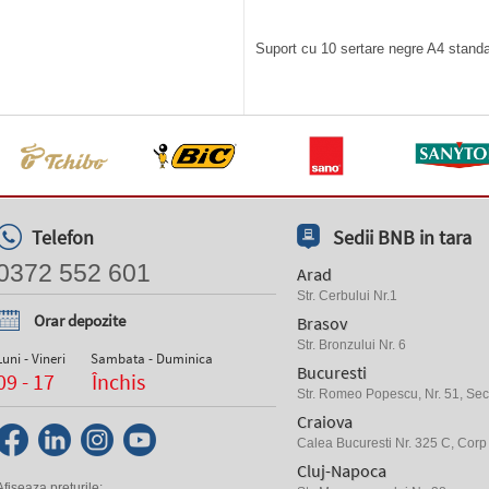
Suport cu 10 sertare negre A4 standar
Telefon
Sedii BNB in tara
0372 552 601
Arad
Str. Cerbului Nr.1
Orar depozite
Brasov
Str. Bronzului Nr. 6
Luni - Vineri
Sambata - Duminica
Bucuresti
09 - 17
Închis
Str. Romeo Popescu, Nr. 51, Sect
Craiova
Calea Bucuresti Nr. 325 C, Corp
Cluj-Napoca
Afiseaza preturile: