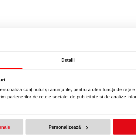
 rămâne închis
pentru preluarea ușoară a documentelor
ă la 3 înălțimi pentru economisirea spațiului
Detalii
uri
rsonaliza conținutul și anunțurile, pentru a oferi funcții de rețele
im partenerilor de rețele sociale, de publicitate și de analize info
NDARD LEITZ
produs!
Adresa de e-mail ramane con
onale
Personalizează