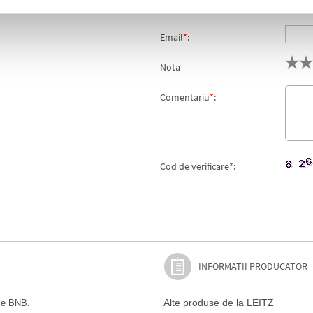
Nume
*
:
Email
*
:
Nota
Comentariu
*
:
Cod de verificare
*
:
INFORMATII PRODUCATOR
Alte produse de la LEITZ
ile BNB.