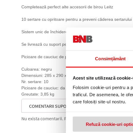
Completează perfect alte accesorii de birou Leitz
10 sertare cu opritoare pentru a preveni căderea sertarului
Sistem unic de închidere a sertarului, o apăsare și sertarul
Se livrează cu suport pentru etichetă snap-on și etichetă 
Picioare de cauciuc de protecție antiderapant, stivuibile pân
Consimțământ
Culoarea: negru
Dimensiuni: 285 x 290 x 355 mm
Acest site utilizează cookie-
Nr. sertare: 10
Folosim cookie-uri pentru a pe
Picioare de cauciuc: da
Greutate: 3,85 kg
traficul. De asemenea, le ofer
care folosiți site-ul nostru.
COMENTARII SUPORT CU 10 SERTARE NEGRE A4 STA
Nu exista comentarii. Fii primul care comenteaza acest 
Refuză cookie-uri opti