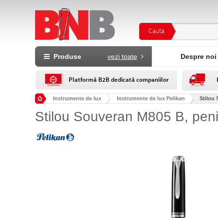
Cauta
Produse
vezi toate
Despre noi
Platformă B2B dedicată companiilor
Instrumente de lux
Instrumente de lux Pelikan
Stilou 
Stilou Souveran M805 B, penit