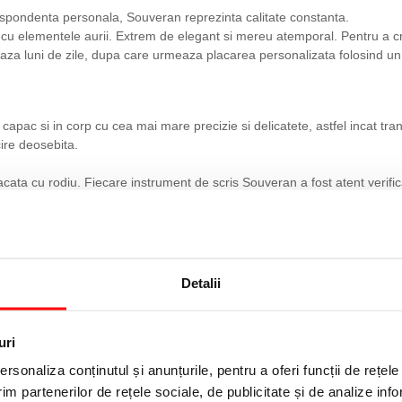
espondenta personala, Souveran reprezinta calitate constanta.
u elementele aurii. Extrem de elegant si mereu atemporal. Pentru a cre
dureaza luni de zile, dupa care urmeaza placarea personalizata folosind u
n capac si in corp cu cea mai mare precizie si delicatete, astfel incat tra
cire deosebita.
cata cu rodiu. Fiecare instrument de scris Souveran a fost atent verificat
Detalii
uri
rsonaliza conținutul și anunțurile, pentru a oferi funcții de rețele
im partenerilor de rețele sociale, de publicitate și de analize info