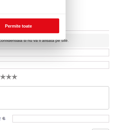
Permite toate
fidentiala si nu va fi afisata pe site.