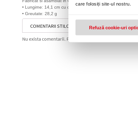
Fabricat si asamblat in Germania
care folosiți site-ul nostru.
• Lungime: 14,1 cm cu capacul inchis
• Greutate: 28,2 g
COMENTARII STILOU SOUVERAN M805 B, PENITA AUR
Refuză cookie-uri opti
Nu exista comentarii. Fii primul care comenteaza acest 