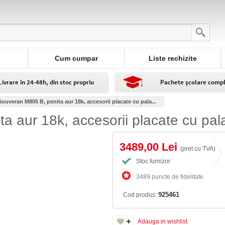
Cum cumpar
Liste rechizite
Livrare în 24-48h, din stoc propriu
Pachete școlare comp
Souveran M805 B, penita aur 18k, accesorii placate cu pala...
a aur 18k, accesorii placate cu pal
3489,00 Lei
(pret cu TVA)
Stoc furnizor
3489 puncte de fidelitate
925461
Cod produs:
Adauga in wishlist