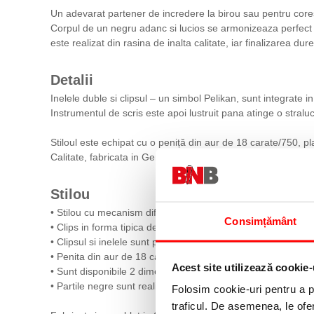
Un adevarat partener de incredere la birou sau pentru cor
Corpul de un negru adanc si lucios se armonizeaza perfect c
este realizat din rasina de inalta calitate, iar finalizarea 
Detalii
Inelele duble si clipsul – un simbol Pelikan, sunt integrate i
Instrumentul de scris este apoi lustruit pana atinge o stralu
Stiloul este echipat cu o peniță din aur de 18 carate/750, pla
Calitate, fabricata in Germania.
Stilou
• Stilou cu mecanism diferential cu piston
Consimțământ
• Clips in forma tipica de cioc de pelican
• Clipsul si inelele sunt placate cu paladiu
• Penita din aur de 18 carate/750 placata cu rodiu
Acest site utilizează cookie-
• Sunt disponibile 2 dimensiuni de peniță: EF si B
• Partile negre sunt realizate din rasina de inalta calitate
Folosim cookie-uri pentru a pe
traficul. De asemenea, le ofer