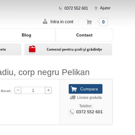
Ajutor
0372 552 601
Cos
Intra in cont
0
Blog
Contact
lete
Comenzi pentru școli și grădinițe
adiu, corp negru Pelikan
Bucati:
Livrare gratuita
Telefon:
0372 552 601