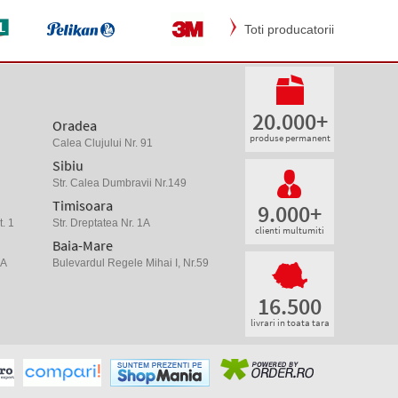
Toti producatorii
20.000+
Oradea
produse permanent
Calea Clujului Nr. 91
Sibiu
Str. Calea Dumbravii Nr.149
Timisoara
9.000+
. 1
Str. Dreptatea Nr. 1A
clienti multumiti
Baia-Mare
 A
Bulevardul Regele Mihai I, Nr.59
16.500
livrari in toata tara