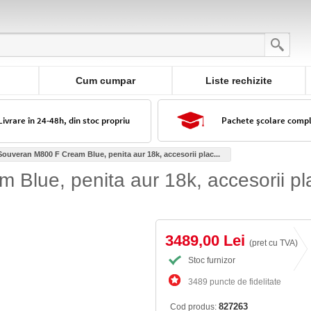
Cum cumpar
Liste rechizite
Livrare în 24-48h, din stoc propriu
Pachete școlare comp
Souveran M800 F Cream Blue, penita aur 18k, accesorii plac...
Blue, penita aur 18k, accesorii pla
3489,00 Lei
(pret cu TVA)
Stoc furnizor
3489 puncte de fidelitate
827263
Cod produs: