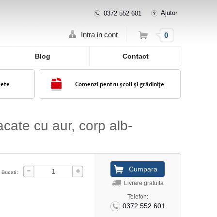
Ajutor
0372 552 601
Cos
Intra in cont
0
Blog
Contact
lete
Comenzi pentru școli și grădinițe
cate cu aur, corp alb-
Bucati:
Livrare gratuita
Telefon:
0372 552 601