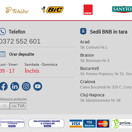
Telefon
Sedii BNB in tara
0372 552 601
Arad
Str. Cerbului Nr.1
Orar depozite
Brasov
Str. Bronzului Nr. 6
Luni - Vineri
Sambata - Duminica
Bucuresti
09 - 17
Închis
Str. Romeo Popescu, Nr. 51, Sect
Craiova
Calea Bucuresti Nr. 325 C, Corp
Cluj-Napoca
Afiseaza preturile:
Str. Maramuresului Nr. 38
cu TVA