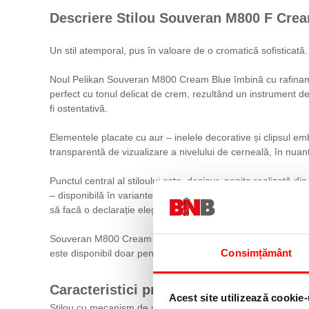
Descriere Stilou Souveran M800 F Cream 
Un stil atemporal, pus în valoare de o cromatică sofisticată.
Noul Pelikan Souveran M800 Cream Blue îmbină cu rafinament
perfect cu tonul delicat de crem, rezultând un instrument de 
fi ostentativă.
Elementele placate cu aur – inelele decorative și clipsul e
transparentă de vizualizare a nivelului de cerneală, în nuanț
Punctul central al stiloului este, desigur, penița realizată d
– disponibilă în variantele EF (extra fin), F (fin) și M (med
să facă o declarație elegantă prin culoare și calitate.
Souveran M800 Cream Blue este o alegere inspirată pentru u
Consimțământ
este disponibil doar pentru o perioadă limitată – un simbol al 
Caracteristici produs:
Acest site utilizează cookie-
Stilou cu mecanism de umplere prin piston cu diferențial