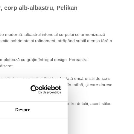
, corp alb-albastru, Pelikan
de modernă: albastrul intens al corpului se armonizează
mite sobrietate și rafinament, atrăgând subtil atenția fără a
ompletează cu grație întregul design. Fereastra
discret.
nță de scriere fină și fluidă, adaptată oricărui stil de scris
iuni generoase, dar perfect echilibrat în mână, și care doresc
mania cu o atenție impecabilă pentru detalii, acest stilou
Despre