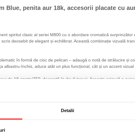
Blue, penita aur 18k, accesorii placate cu aur
 spiritul clasic al seriei M800 cu o abordare cromatică surprinzător 
scris deosebit de elegant și echilibrat. Această combinație vizuală trans
mblematic în formă de cioc de pelican – adaugă o notă de strălucire și c
a albastru-închis, aduce atât un plus funcțional, cât și un accent vizual 
in aur de 18 carate/750, decorată în două tonuri. Aceasta asigură o experie
iu). Este un instrument ideal pentru cei care preferă un stilou de dimens
n cadou memorabil sau o achiziție personală deosebită. Fabricat în Ger
Detalii
rafinamentului discret și al autenticității.
uri