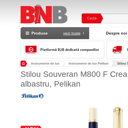
Cauta
Produse
vezi toate
Despre noi
Platformă B2B dedicată companiilor
Instrumente de lux
Instrumente de lux Pelikan
Stilou 
Stilou Souveran M800 F Cream 
albastru, Pelikan