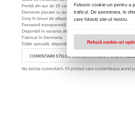
Folosim cookie-uri pentru a pe
Peniță din aur de 18 carate/750, decorată în două tonuri
traficul. De asemenea, le ofer
Elemente placate cu aur (clips și inele decorative)
Corp în tonuri de albastru închis și crem, finisaj lucios
care folosiți site-ul nostru.
Fereastră transparentă pentru verificarea nivelului de cern
Disponibil în varianta de peniță: F
Fabricat în Germania
Refuză cookie-uri opti
Ediție specială, disponibilă pentru o perioadă limitată
COMENTARII STILOU SOUVERAN M800 F CREAM BLUE,
Nu exista comentarii. Fii primul care comenteaza acest 