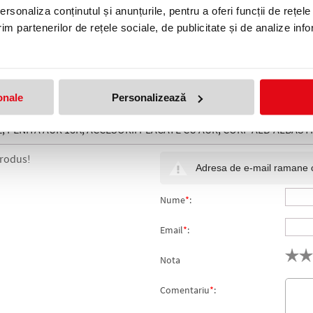
rsonaliza conținutul și anunțurile, pentru a oferi funcții de rețele
im partenerilor de rețele sociale, de publicitate și de analize info
eală
onale
Personalizează
 PENITA AUR 18K, ACCESORII PLACATE CU AUR, CORP ALB-ALBAST
produs!
Adresa de e-mail ramane con
Nume
*
:
Email
*
:
Nota
Comentariu
*
: