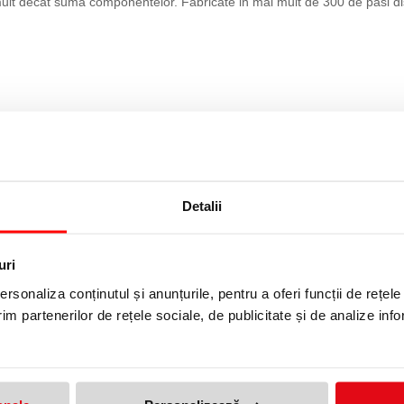
lt decat suma componentelor. Fabricate in mai mult de 300 de pasi distin
Detalii
uri
rsonaliza conținutul și anunțurile, pentru a oferi funcții de rețele
im partenerilor de rețele sociale, de publicitate și de analize info
 14K, ACCESORII PLACATE CU PALADIU, CORP NEGRU, PELIKAN
produs!
Adresa de e-mail ramane con