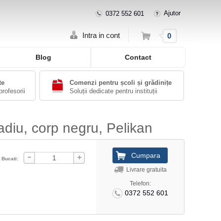
Ajutor
0372 552 601
Cos
Intra in cont
0
Blog
Contact
te
Comenzi pentru școli și grădinițe
profesorii
Soluții dedicate pentru instituții
adiu, corp negru, Pelikan
Bucati:
Livrare gratuita
Telefon:
0372 552 601