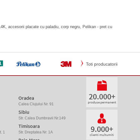
4K, accesorii placate cu paladiu, corp negru, Pelikan - pret cu
Toti producatorii
20.000+
Oradea
produse permanent
Calea Clujului Nr. 91
Sibiu
Str. Calea Dumbravii Nr.149
Timisoara
9.000+
. 1
Str. Dreptatea Nr. 1A
clienti multumiti