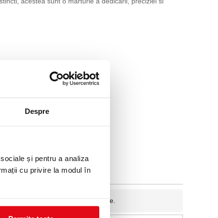
cti, acestea sunt o marturie a dedicarii, preciziei si
Despre
 sociale și pentru a analiza
rmații cu privire la modul în
fidentiala si nu va fi afisata pe site.