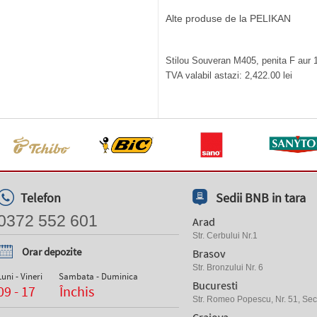
Alte produse de la PELIKAN
Stilou Souveran M405, penita F aur 1
TVA valabil astazi: 2,422.00 lei
Telefon
Sedii BNB in tara
0372 552 601
Arad
Str. Cerbului Nr.1
Orar depozite
Brasov
Str. Bronzului Nr. 6
Luni - Vineri
Sambata - Duminica
Bucuresti
09 - 17
Închis
Str. Romeo Popescu, Nr. 51, Sect