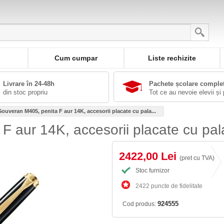
Cum cumpar
Liste rechizite
Livrare în 24-48h
Pachete școlare comple
din stoc propriu
Tot ce au nevoie elevii și 
Souveran M405, penita F aur 14K, accesorii placate cu pala...
F aur 14K, accesorii placate cu pal
2422,00 Lei
(pret cu TVA)
Stoc furnizor
2422 puncte de fidelitate
924555
Cod produs: