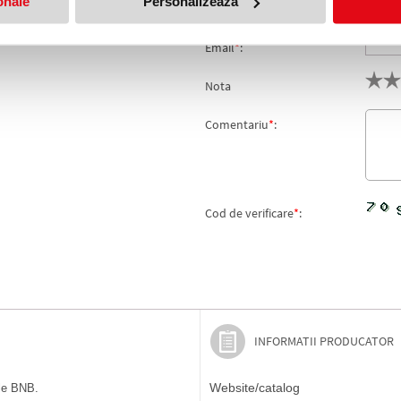
onale
Personalizează
Nume
*
:
Email
*
:
Nota
Comentariu
*
:
Cod de verificare
*
:
INFORMATII PRODUCATOR
Website/catalog
ile BNB.