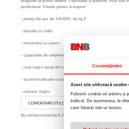
dragoste la prima vedere. Fascinatie si pasiune, mult mai mu
perfectiunii. Create pentru a inspira!
- penita din aur de 14K/585, de tip F
- placata cu rodiu
- mecanism cu piston
- capacitate de umplere 1,30ml
Consimțământ
- corp negru lacuit din rasina de inalta calitate
- accesorii placate cu paladiu
Acest site utilizează cookie-
- culoare: negru
Folosim cookie-uri pentru a pe
traficul. De asemenea, le ofer
COMENTARII STILOU SOUVERAN M405, PENITA F AUR
care folosiți site-ul nostru.
Nu exista comentarii. Fii primul care comenteaza acest 