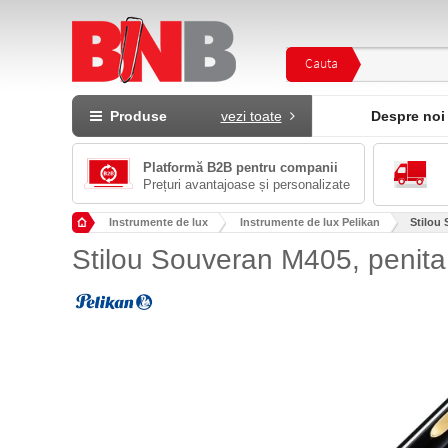
Cauta
Produse
vezi toate
Despre noi
Platformă B2B pentru companii
Prețuri avantajoase și personalizate
Instrumente de lux
Instrumente de lux Pelikan
Stilou 
Stilou Souveran M405, penita 