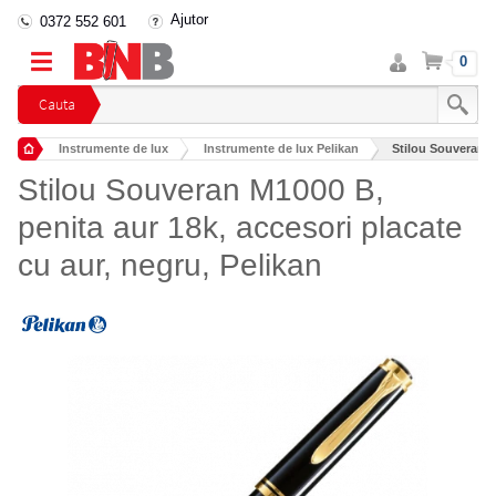
Ajutor
0372 552 601
Intra
Cos
0
in
cont
Cauta
Instrumente de lux
Instrumente de lux Pelikan
Stilou Souveran M1
Stilou Souveran M1000 B,
penita aur 18k, accesori placate
cu aur, negru, Pelikan