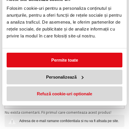
Telefon:
Folosim cookie-uri pentru a personaliza conținutul și
0372 552 601
anunțurile, pentru a oferi funcții de rețele sociale și pentru
a analiza traficul. De asemenea, le oferim partenerilor de
Adauga in wishlist
rețele sociale, de publicitate și de analize informații cu
privire la modul în care folosiți site-ul nostru.
În anul 1929 Pelikan introduce în premieră în lume mecanisumul
cu piston diferențiat. Această tehnică răsucește axul din interiorul
stiloului mai repede decât piesa din capătul corpului cu ajutorul a
două fire diferite. Până în prezent, acest stilou există în mai multe
variante, și deși a fost dezvoltat ca aspect și detalii tehnice tot
timpul, mecanismul de bază a rămas același. În 1950, a fost
Permite toate
lansat modelul 400. Cu corpul verde liniat, a devenit un simbol
internațional pentru marca Pelikan. În anii 80, această serie a fost
botezată Souveran, deși lumea înțeleaptă îi spunea deja după
Personalizează
porecla Stresemann datorită faimosului costum dungat al
secretarului de stat al "Weimarer Republik".
Refuză cookie-uri optionale
COMENTARII STILOU SOUVERAN M1000 B, PENITA AUR
Nu exista comentarii. Fii primul care comenteaza acest produs!
18K, ACCESORI PLACATE CU AUR, NEGRU, PELIKAN
Adresa de e-mail ramane confidentiala si nu va fi afisata pe site.