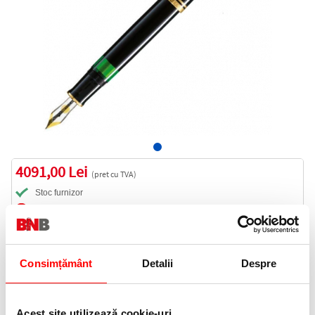
4091,00 Lei
(pret cu TVA)
Stoc furnizor
4091 puncte de fidelitate
Bucati:
Cod produs:
987404
Consimțământ
Detalii
Despre
Livrare gratuita
Acest site utilizează cookie-uri