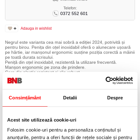
Telefon:
0372 552 601
Adauga in wishlist
Negrul este varianta cea mai sobră a ediției 2024, potrivită și
pentru birou. Penița din oțel inoxidabil oferă o alunecare ușoară
pe hârtie, iar manșonul ergonomic susține poziția corectă a mâinii
pe toată durata scrisului.
Peniță din oțel inoxidabil, rezistentă la utilizare frecventă.
Manșon ergonomic pe zona de prindere.
Corp din plastic rezistent și clip robust.
Echipat cu cartuș standard, cerneală albastru regal.
Compatibil cu rezervele de cerneală Schneider.
Specificații tehnice
Consimțământ
Detalii
Despre
Tip:
Clasic
Destinat pentru:
Ambidextru (dreptaci și stângaci)
Alimentare:
patroane
Incluse:
1 cartuș de cerneală
Material corp:
Plastic
Acest site utilizează cookie-uri
Material peniță:
Oțel inoxidabil
Culoare:
Negru
Folosim cookie-uri pentru a personaliza conținutul și
Potrivit deopotrivă pentru școală, birou și acasă.
anunțurile, pentru a oferi funcții de rețele sociale și pentru