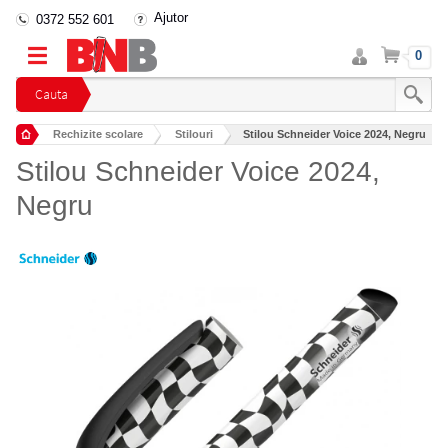
Ajutor
0372 552 601
Intra
Cos
0
in
cont
Cauta
Rechizite scolare
Stilouri
Stilou Schneider Voice 2024, Negru
Stilou Schneider Voice 2024,
Negru