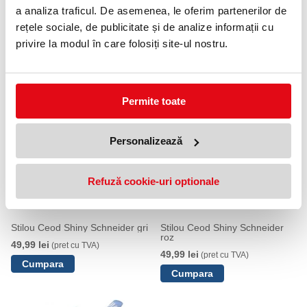
Specificatii
a analiza traficul. De asemenea, le oferim partenerilor de
Tip
Clasic
rețele sociale, de publicitate și de analize informații cu
Culoare
Negru
privire la modul în care folosiți site-ul nostru.
Destinatie
Ambidextru
PRODUSE SIMILARE
Permite toate
Personalizează
Refuză cookie-uri optionale
Stilou Ceod Shiny Schneider gri
Stilou Ceod Shiny Schneider
roz
49,99 lei
(pret cu TVA)
49,99 lei
(pret cu TVA)