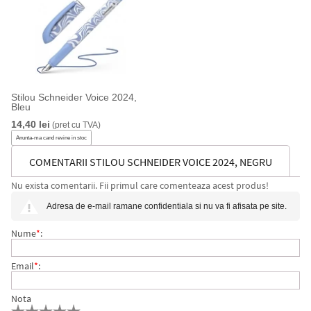
Stilou Schneider Voice 2024,
Bleu
14,40 lei
(pret cu TVA)
Anunta-ma cand revine in stoc
COMENTARII STILOU SCHNEIDER VOICE 2024, NEGRU
Nu exista comentarii. Fii primul care comenteaza acest produs!
Adresa de e-mail ramane confidentiala si nu va fi afisata pe site.
Nume
*
:
Email
*
:
Nota