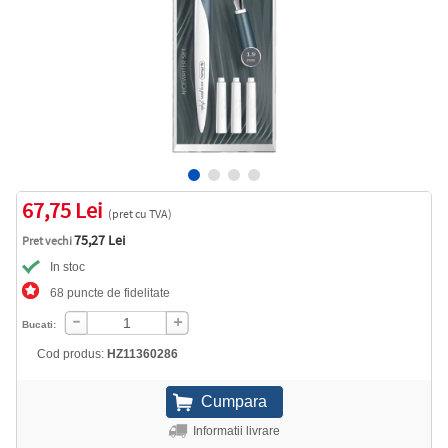
67,75 Lei
(pret cu TVA)
75,27 Lei
Pret vechi
In stoc
68 puncte de fidelitate
Bucati:
Cod produs:
HZ11360286
Informatii livrare