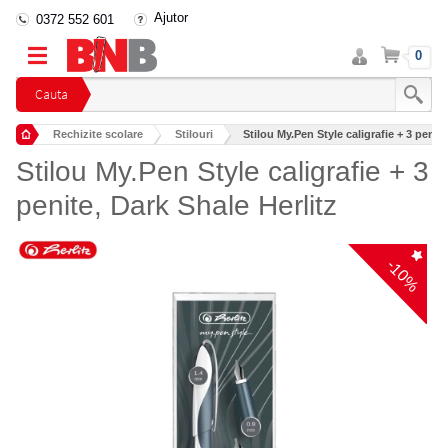
Ajutor
0372 552 601
Intra
Cos
0
in
cont
Cauta
Rechizite scolare
Stilouri
Stilou My.Pen Style caligrafie + 3 penite
Stilou My.Pen Style caligrafie + 3
penite, Dark Shale Herlitz
-10%