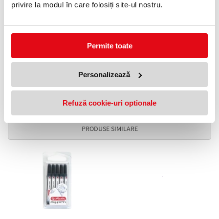
privire la modul în care folosiți site-ul nostru.
clasă.
Specificatii
Tip
Clasic
Culoare
Verde
Permite toate
Destinatie
Ambidextru
Destinatie
Caligrafie
Personalizează
Ambalare
Blister
Refuză cookie-uri optionale
ACCESORII
PRODUSE SIMILARE