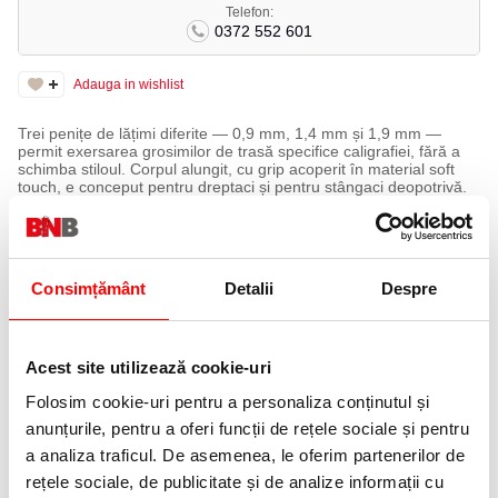
Telefon:
0372 552 601
Adauga in wishlist
Trei penițe de lățimi diferite — 0,9 mm, 1,4 mm și 1,9 mm —
permit exersarea grosimilor de trasă specifice caligrafiei, fără a
schimba stiloul. Corpul alungit, cu grip acoperit în material soft
touch, e conceput pentru dreptaci și pentru stângaci deopotrivă.
Trei penițe de caligrafie din oțel inoxidabil, în mărimile 0,9 mm,
1,4 mm și 1,9 mm.
Corp alungit, cu grip ergonomic acoperit cu material soft touch.
Patru patroane de cerneală incluse în blister.
Compatibil cu patroane standard, ușor de reaprovizionat.
Consimțământ
Detalii
Despre
Clips din metal, în varianta cromatică Dark Shale.
Specificații tehnice
Tip:
Clasic
Acest site utilizează cookie-uri
Destinat pentru:
Ambidextru, caligrafie
Alimentare:
patroane standard
Folosim cookie-uri pentru a personaliza conținutul și
Incluse:
4 patroane de cerneală, 3 penițe
Material corp:
Plastic
anunțurile, pentru a oferi funcții de rețele sociale și pentru
Material peniță:
Oțel inoxidabil
a analiza traficul. De asemenea, le oferim partenerilor de
Culoare:
Verde
Ambalare:
Blister
rețele sociale, de publicitate și de analize informații cu
Un set complet pentru exercițiile de caligrafie de acasă sau de la