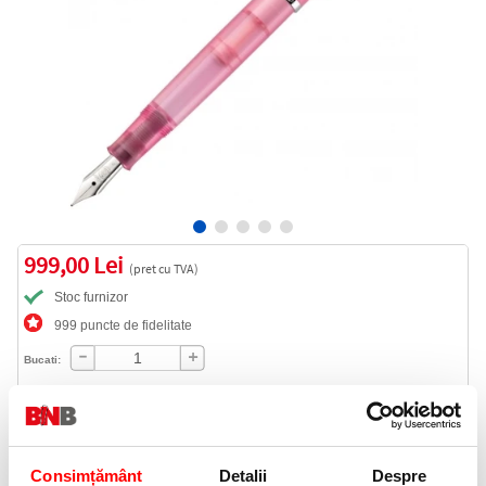
999,00 Lei
(pret cu TVA)
Stoc furnizor
999 puncte de fidelitate
Bucati:
Cod produs:
823838
Consimțământ
Detalii
Despre
Livrare gratuita