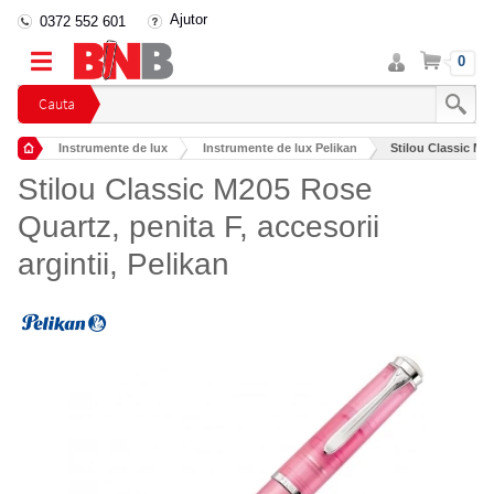
Ajutor
0372 552 601
Intra
Cos
0
in
cont
Cauta
Instrumente de lux
Instrumente de lux Pelikan
Stilou Classic M20
Stilou Classic M205 Rose
Quartz, penita F, accesorii
argintii, Pelikan