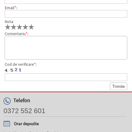
Email
*
:
Nota
Comentariu
*
:
Cod de verificare
*
:
Telefon
0372 552 601
Orar depozite