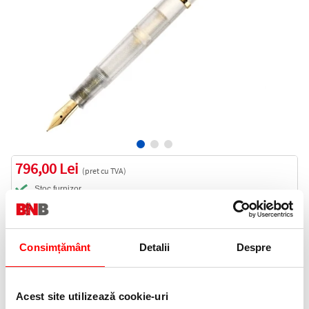
796,00 Lei
(pret cu TVA)
Stoc furnizor
796 puncte de fidelitate
Bucati:
Consimțământ
Detalii
Despre
Cod produs:
819701
Acest site utilizează cookie-uri
Livrare gratuita