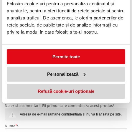
Folosim cookie-uri pentru a personaliza conținutul și
Telefon:
0372 552 601
anunțurile, pentru a oferi funcții de rețele sociale și pentru
a analiza traficul. De asemenea, le oferim partenerilor de
rețele sociale, de publicitate și de analize informații cu
Adauga in wishlist
privire la modul în care folosiți site-ul nostru.
- Stilou Classic M200 cu piston
- Penita din otel inoxidabil placata cu aur
- Accesorii placate cu aur
Permite toate
- Mecanism piston pentru alimentare din calimara
Personalizează
- Corp din rasina de inalta calitate transparent
- Capacul se infileteaza
Refuză cookie-uri optionale
COMENTARII STILOU CLASSIC M200 CU PISTON,
Nu exista comentarii. Fii primul care comenteaza acest produs!
PENITA M, ACCESORII PLACATE CU AUR, GOLDEN
Adresa de e-mail ramane confidentiala si nu va fi afisata pe site.
BERYL, PELIKAN
Nume
*
: