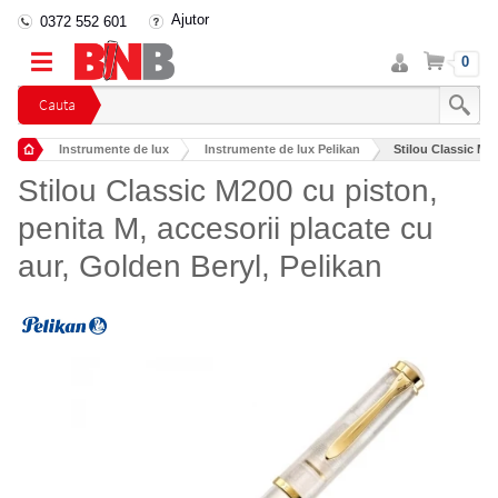
Ajutor
0372 552 601
Intra
Cos
0
in
cont
Cauta
Instrumente de lux
Instrumente de lux Pelikan
Stilou Classic M20
Stilou Classic M200 cu piston,
penita M, accesorii placate cu
aur, Golden Beryl, Pelikan