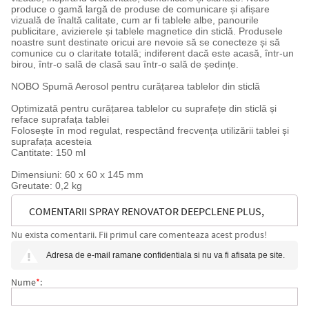
produce o gamă largă de produse de comunicare și afișare
vizuală de înaltă calitate, cum ar fi tablele albe, panourile
publicitare, avizierele și tablele magnetice din sticlă. Produsele
noastre sunt destinate oricui are nevoie să se conecteze și să
comunice cu o claritate totală; indiferent dacă este acasă, într-un
birou, într-o sală de clasă sau într-o sală de ședințe.
NOBO Spumă Aerosol pentru curățarea tablelor din sticlă
Optimizată pentru curățarea tablelor cu suprafețe din sticlă și
reface suprafața tablei
Folosește în mod regulat, respectând frecvența utilizării tablei și
suprafața acesteia
Cantitate: 150 ml
Dimensiuni: 60 x 60 x 145 mm
Greutate: 0,2 kg
COMENTARII SPRAY RENOVATOR DEEPCLENE PLUS,
Nu exista comentarii. Fii primul care comenteaza acest produs!
SPUMA, PENTRU CURATARE TABLE SI FLIPCHARTURI,
Adresa de e-mail ramane confidentiala si nu va fi afisata pe site.
UZ LUNAR, 150 ML NOBO
Nume
*
: