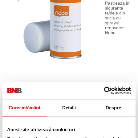
Pastreaza in
siguranta
tablele din
sticla cu
sprayul
renovator
Nobo
Consimțământ
Detalii
Despre
Curata
frecvent si
rapid pentru
a mentine si
Acest site utilizează cookie-uri
reface
suprata