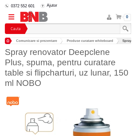
Ajutor
0372 552 601
Intra
Cos
0
in
cont
Cauta
Comunicare si prezentare
Produse curatare whiteboard
Spray re
Spray renovator Deepclene
Plus, spuma, pentru curatare
table si flipcharturi, uz lunar, 150
ml NOBO