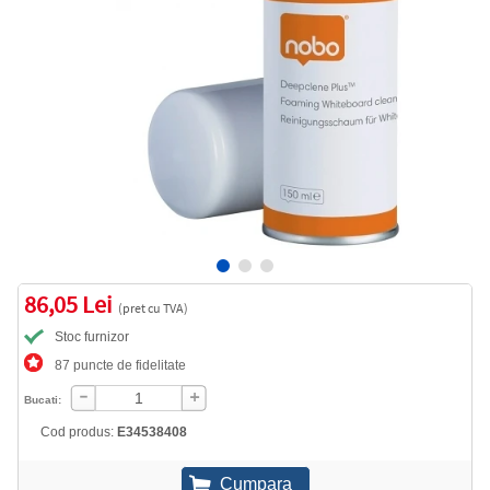
86,05 Lei
(pret cu TVA)
Stoc furnizor
87 puncte de fidelitate
Bucati:
Cod produs:
E34538408