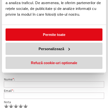
0372 552 601
a analiza traficul. De asemenea, le oferim partenerilor de
rețele sociale, de publicitate și de analize informații cu
Adauga in wishlist
privire la modul în care folosiți site-ul nostru.
Spray curatare whiteboard Kores, 250 ml
Spray curatare whiteboard. Cantitate: 250 ml. Ideal pentru curatat
whiteboard-uri. Folositi dupa stergerea whiteboard-ului. Sticla cu
pulverizator pentru aplicare usoara si curata. Nu lasa urme.
Permite toate
Aroma de lamaie. Pe baza de solvent. Nu este inflamabil.
Cantitate: 250 ml
Personalizează
COMENTARII SPRAY CURATARE WHITEBOARD 250 ML
Nu exista comentarii. Fii primul care comenteaza acest produs!
Refuză cookie-uri optionale
KORES
Adresa de e-mail ramane confidentiala si nu va fi afisata pe site.
Nume
*
:
Email
*
:
Nota