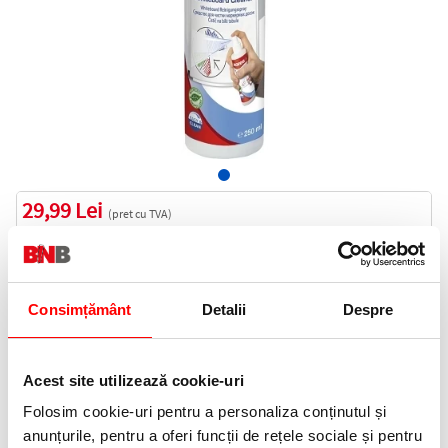
29,99 Lei
(pret cu TVA)
In stoc
30 puncte de fidelitate
Bucati:
Consimțământ
Detalii
Despre
Cod produs:
KO32585
Acest site utilizează cookie-uri
Informatii livrare
Folosim cookie-uri pentru a personaliza conținutul și
Telefon:
anunțurile, pentru a oferi funcții de rețele sociale și pentru