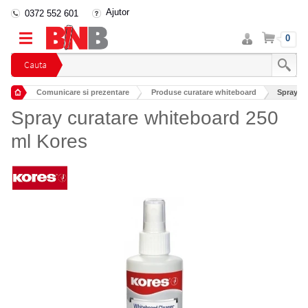
Ajutor
0372 552 601
Intra
Cos
0
in
cont
Cauta
Comunicare si prezentare
Produse curatare whiteboard
Spray cu
Spray curatare whiteboard 250
ml Kores