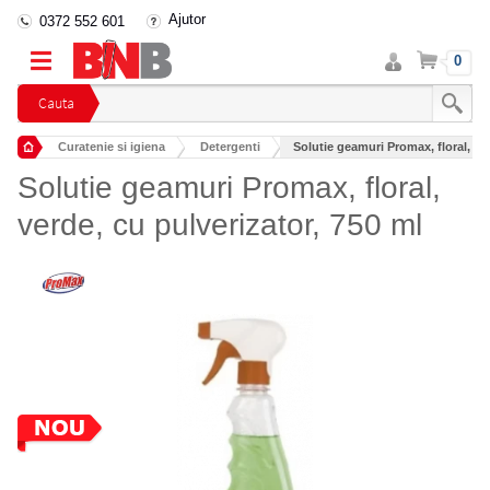
Ajutor
0372 552 601
Intra
Cos
0
in
cont
Cauta
Curatenie si igiena
Detergenti
Solutie geamuri Promax, floral, ver
Detergenti geamuri si oglinzi
Solutie geamuri Promax, floral,
verde, cu pulverizator, 750 ml