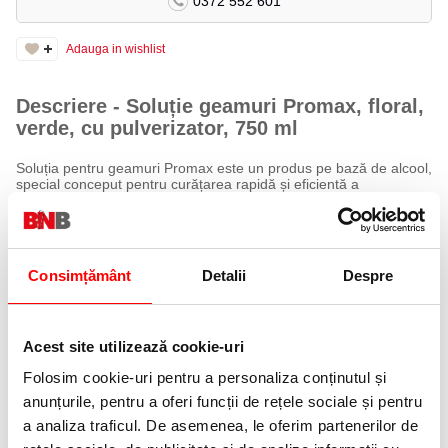
0372 552 601
Adauga in wishlist
Descriere - Soluție geamuri Promax, floral,
verde, cu pulverizator, 750 ml
Soluția pentru geamuri Promax este un produs pe bază de alcool,
special conceput pentru curățarea rapidă și eficientă a
suprafețelor din sticlă.
Îndepărtează murdăria, urmele de praf și petele, lăsând
suprafețele perfect curate și strălucitoare, fără urme sau dâre.
Formula cu parfum floral oferă un miros plăcut și prospețime în
încăpere după fiecare utilizare.
Consimțământ
Detalii
Despre
Specificații
Brand: Promax
Acest site utilizează cookie-uri
Tip produs: soluție pentru geamuri
Utilizare: geamuri, oglinzi, mese și alte suprafețe din sticlă
Folosim cookie-uri pentru a personaliza conținutul și
Bază: alcool
Parfum: floral
anunțurile, pentru a oferi funcții de rețele sociale și pentru
Culoare: verde
a analiza traficul. De asemenea, le oferim partenerilor de
Formă de aplicare: pulverizator