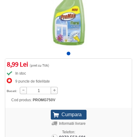
8,99 Lei
(pret cu TVA)
In stoc
9 puncte de fidelitate
Bucati:
Cod produs:
PROMG750V
Informatii livrare
Telefon: