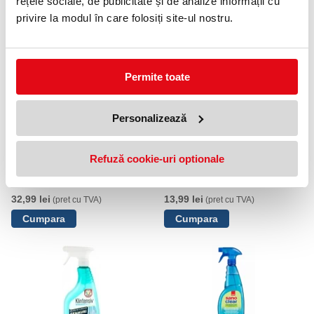
Capacitate: 750 ml
rețele sociale, de publicitate și de analize informații cu
privire la modul în care folosiți site-ul nostru.
PRODUSE SIMILARE
Permite toate
Personalizează
Refuză cookie-uri optionale
Detergent lichid pentru curatat
Detergent pentru geamuri cu
geamuri, Sano Clear, 4L
pompa 500 ml lemon Clin
32,99 lei
13,99 lei
(pret cu TVA)
(pret cu TVA)