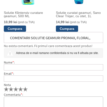
Solutie Klintensiv curatare
Solutie curatat geamuri, Sano
geamuri, 500 ML
Clear Triger, cu otet, 1L
10,99 lei
14,99 lei
(pret cu TVA)
(pret cu TVA)
COMENTARII SOLUTIE GEAMURI PROMAX, FLORAL,
Nu exista comentarii. Fii primul care comenteaza acest produs!
VERDE, CU PULVERIZATOR, 750 ML
Adresa de e-mail ramane confidentiala si nu va fi afisata pe site.
Nume
*
:
Email
*
:
Nota
Comentariu
*
: