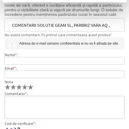
Soluția Parbriz Vară Mopy este partenerul perfect pentru zilele
toride de vară, oferind o curățare eficientă și rapidă a parbrizului,
pentru o vizibilitate clară și sigură pe drumurile lungi. O soluție de
încredere pentru menținerea parbrizului curat în sezonul cald.
COMENTARII SOLUTIE GEAM 5L, PARBRIZ VARA AQ ,
Nu exista comentarii. Fii primul care comenteaza acest produs!
MOPY
Adresa de e-mail ramane confidentiala si nu va fi afisata pe site.
Nume
*
:
Email
*
:
Nota
Comentariu
*
:
Cod de verificare
*
: