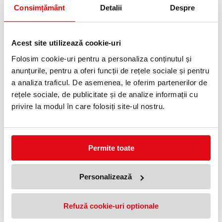
0372 552 601
Consimțământ
Detalii
Despre
Adauga in wishlist
Acest site utilizează cookie-uri
Descriere Solutie geam 5L, parbriz vara AQ
Folosim cookie-uri pentru a personaliza conținutul și
, Mopy
anunțurile, pentru a oferi funcții de rețele sociale și pentru
a analiza traficul. De asemenea, le oferim partenerilor de
Caracteristici principale:
rețele sociale, de publicitate și de analize informații cu
Curățare optimă în sezonul cald: Formula special concepută
privire la modul în care folosiți site-ul nostru.
pentru vară elimină rapid murdăria, urmele de insecte și
reziduurile de praf de pe parbriz.
Fără urme: Soluția asigură o ștergere perfectă, fără a lăsa urme,
pentru o vizibilitate excelentă.
Adecvată pentru temperaturi ridicate: Formula este optimizată
Permite toate
pentru utilizarea la temperaturi de peste +5°C, oferind
performanță maximă în sezonul cald.
Compatibilitate universală: Poate fi folosită pentru toate tipurile de
autovehicule, asigurând o curățare eficientă.
Personalizează
Utilizare:
Refuză cookie-uri optionale
Ideală pentru utilizarea în timpul verii, oferind protecție împotriva
murdăriei și insectelor.