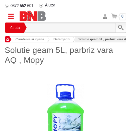
Ajutor
0372 552 601
Intra
Cos
0
in
cont
Cauta
Curatenie si igiena
Detergenti
Solutie geam 5L, parbriz vara AQ 
Detergenti geamuri si oglinzi
Solutie geam 5L, parbriz vara
AQ , Mopy