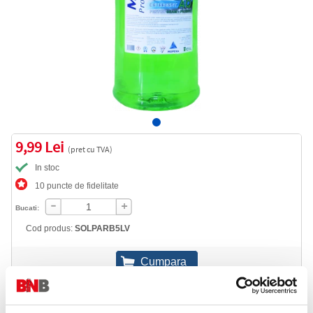
9,99 Lei
(pret cu TVA)
In stoc
10 puncte de fidelitate
Bucati:
Cod produs:
SOLPARB5LV
Informatii livrare
Telefon: