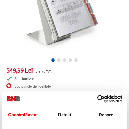
549,99 Lei
(pret cu TVA)
Stoc furnizor
550 puncte de fidelitate
Bucati:
Cod produs:
DB569300
Consimțământ
Detalii
Despre
Livrare gratuita