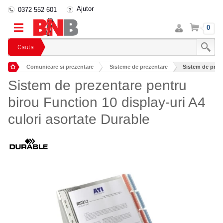
Ajutor
0372 552 601
Intra
Cos
0
in
cont
Cauta
Comunicare si prezentare
Sisteme de prezentare
Sistem de preze
Sistem de prezentare pentru
birou Function 10 display-uri A4
culori asortate Durable