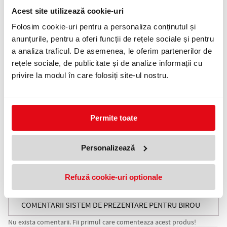
Telefon:
Acest site utilizează cookie-uri
0372 552 601
Folosim cookie-uri pentru a personaliza conținutul și
anunțurile, pentru a oferi funcții de rețele sociale și pentru
Adauga in wishlist
a analiza traficul. De asemenea, le oferim partenerilor de
rețele sociale, de publicitate și de analize informații cu
Set complet, gata de utilizare, format din panouri de afișare A4 și
suport de masă din metal.
privire la modul în care folosiți site-ul nostru.
Conținutul setului:
- 10 panouri de afișare A4 (5 roșu și 5 albastru)
- stand de masă
Permite toate
• Panourile transparente din PVC dur ce pot fi scanate.
• Indexi colorati sudati în diviziuni 5/5
• Bara de depunere cu canal pentru mecanismul de pivotare și
multi-perforat pentru fișiere
Personalizează
• Suport de masă, robust și ușor de utilizat, cu mecanism de
pivotare
• Placă de oțel cu acoperire din material plastic rezistent la
Refuză cookie-uri optionale
zgârieturi
• Pentru 10, 20 sau 30 de panouri de afișare A4.
COMENTARII SISTEM DE PREZENTARE PENTRU BIROU
Nu exista comentarii. Fii primul care comenteaza acest produs!