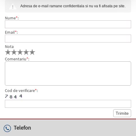
FUNCTION 10 DISPLAY-URI A4 CULORI ASORTATE
Adresa de e-mail ramane confidentiala si nu va fi afisata pe site.
DURABLE
Nume
*
:
Email
*
:
Nota
Comentariu
*
:
Cod de verificare
*
:
Telefon