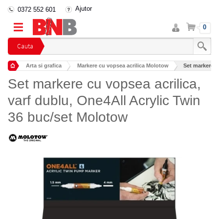
Ajutor
0372 552 601
Intra
Cos
0
in
cont
Cauta
Arta si grafica
Markere cu vopsea acrilica Molotow
Set markere cu
Set markere cu vopsea acrilica,
varf dublu, One4All Acrylic Twin
36 buc/set Molotow