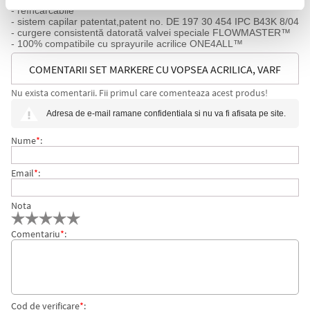
- reîncărcabile
- sistem capilar patentat,patent no. DE 197 30 454 IPC B43K 8/04
- curgere consistentă datorată valvei speciale FLOWMASTER™
- 100% compatibile cu sprayurile acrilice ONE4ALL™
COMENTARII SET MARKERE CU VOPSEA ACRILICA, VARF
Nu exista comentarii. Fii primul care comenteaza acest produs!
DUBLU, ONE4ALL ACRYLIC TWIN 36 BUC/SET
Adresa de e-mail ramane confidentiala si nu va fi afisata pe site.
MOLOTOW
Nume
*
:
Email
*
:
Nota
Comentariu
*
:
Cod de verificare
*
: