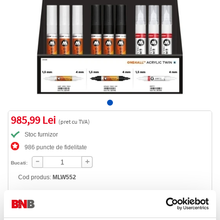
985,99 Lei
(pret cu TVA)
Stoc furnizor
986 puncte de fidelitate
Bucati:
Cod produs:
MLW552
Livrare gratuita