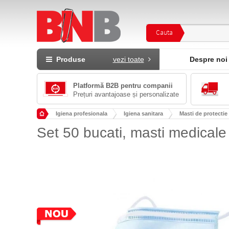
Cauta
Produse
vezi toate
Despre noi
Platformă B2B pentru companii
Prețuri avantajoase și personalizate
Igiena profesionala
Igiena sanitara
Masti de protectie
Set 50 bucati, masti medicale f