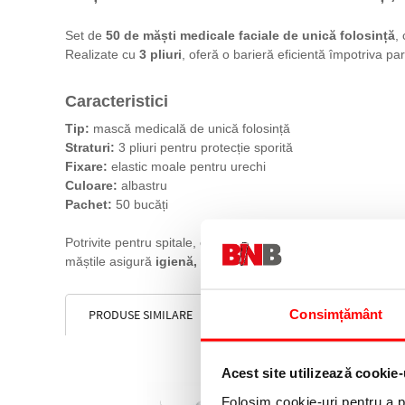
Set de
50 de măști medicale faciale de unică folosință
,
Realizate cu
3 pliuri
, oferă o barieră eficientă împotriva part
Caracteristici
Tip:
mască medicală de unică folosință
Straturi:
3 pliuri pentru protecție sporită
Fixare:
elastic moale pentru urechi
Culoare:
albastru
Pachet:
50 bucăți
Potrivite pentru spitale, clinici, cabinete, dar și pentru utiliza
măștile asigură
igienă, siguranță și confort respirator
.
Consimțământ
PRODUSE SIMILARE
Acest site utilizează cookie-
Folosim cookie-uri pentru a pe