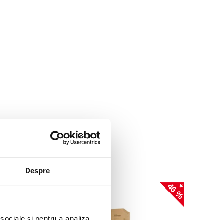
Despre
46 %
 sociale și pentru a analiza