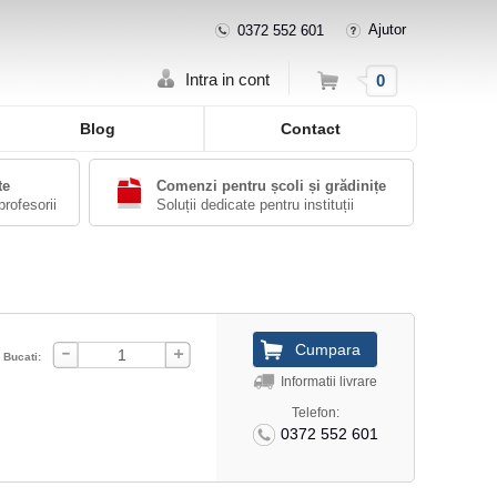
Ajutor
0372 552 601
Cos
Intra in cont
0
Blog
Contact
te
Comenzi pentru școli și grădinițe
profesorii
Soluții dedicate pentru instituții
Bucati:
Informatii livrare
Telefon:
0372 552 601