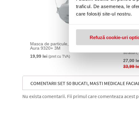
traficul. De asemenea, le ofer
care folosiți site-ul nostru.
Refuză cookie-uri opti
Masca de particule, FFP2 fara supapa,
Pachet M
Aura 9320+ 3M
pentru c
straturi
19,99 lei
(pret cu TVA)
pentru 
27,00 le
33,99 le
COMENTARII SET 50 BUCATI, MASTI MEDICALE FACIAL
Nu exista comentarii. Fii primul care comenteaza acest 