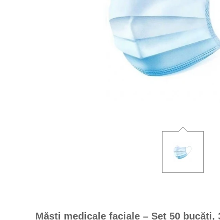
Măști medicale faciale – Set 50 bucăți, 3