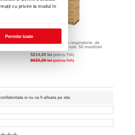
rmații cu privire la modul în
Permite toate
FP2, cu
Palet masti protectie respiratorie, de
unica folosinta, 964 cutii, 50 masti/set
5214,00 lei
(pret cu TVA)
9630,00 lei
(pret cu TVA)
fidentiala si nu va fi afisata pe site.