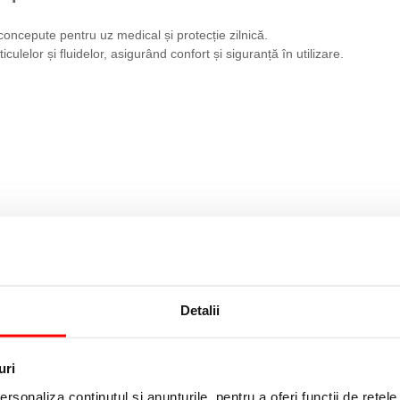
 concepute pentru uz medical și protecție zilnică.
iculelor și fluidelor, asigurând confort și siguranță în utilizare.
re zilnică,
Detalii
21 %
uri
rsonaliza conținutul și anunțurile, pentru a oferi funcții de rețele