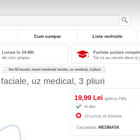
Cum cumpar
Liste rechizite
Livrare în 24-48h
Pachete școlare comple
din stoc propriu
Tot ce au nevoie elevii și 
Set 50 bucati, masti medicale faciale, uz medical, 3 pliuri
aciale, uz medical, 3 pliuri
19,99 Lei
(pret cu TVA)
In stoc
20 puncte de fidelitate
MEDMASK
Cod produs: