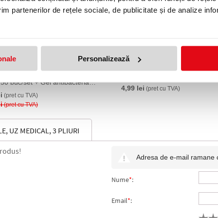
im partenerilor de rețele sociale, de publicitate și de analize info
onale
Personalizează
asca protectie respiratorie,
Masca protectie respiratorie F
opii, de unica folosinta, 3
5 straturi, ambalaj individual
, 50 buc/set + Gel antibacterian
4,99 lei
maini, 50 ml, Filo HiGeen
(pret cu TVA)
i
(pret cu TVA)
i
(pret cu TVA)
E, UZ MEDICAL, 3 PLIURI
produs!
Adresa de e-mail ramane con
Nume
*
:
Email
*
: