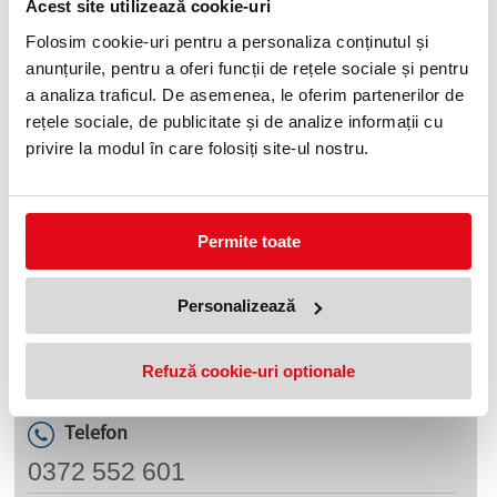
Acest site utilizează cookie-uri
Ses L.O.L GLITTER STICKERS
Ses L.O.L TATTOOS
Folosim cookie-uri pentru a personaliza conținutul și
METALLIC
23,90 lei
(pret cu TVA)
anunțurile, pentru a oferi funcții de rețele sociale și pentru
32,90 lei
(pret cu TVA)
a analiza traficul. De asemenea, le oferim partenerilor de
Anunta-ma cand revine in stoc
rețele sociale, de publicitate și de analize informații cu
privire la modul în care folosiți site-ul nostru.
Permite toate
Stickere pentru unghii, 198
Personalizează
buc/set, L.O.L Ses
32,90 lei
(pret cu TVA)
Anunta-ma cand revine in stoc
Refuză cookie-uri optionale
Telefon
0372 552 601