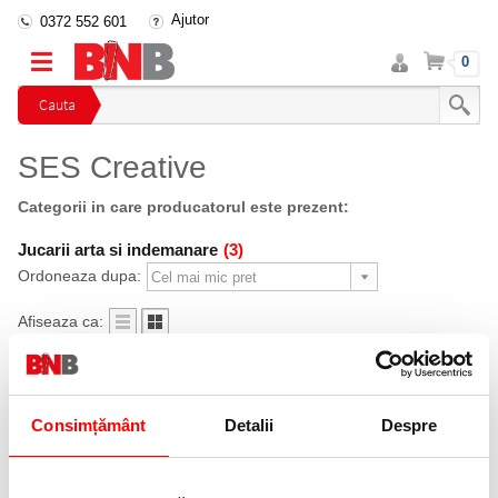
Ajutor
0372 552 601
Intra
Cos
0
in
cont
Cauta
SES Creative
Categorii in care producatorul este prezent:
Jucarii arta si indemanare
(3)
Ordoneaza dupa:
Afiseaza ca:
Consimțământ
Detalii
Despre