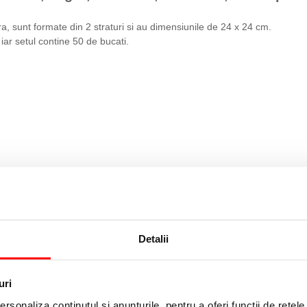
, sunt formate din 2 straturi si au dimensiunile de 24 x 24 cm.
iar setul contine 50 de bucati.
Detalii
uri
rsonaliza conținutul și anunțurile, pentru a oferi funcții de rețele