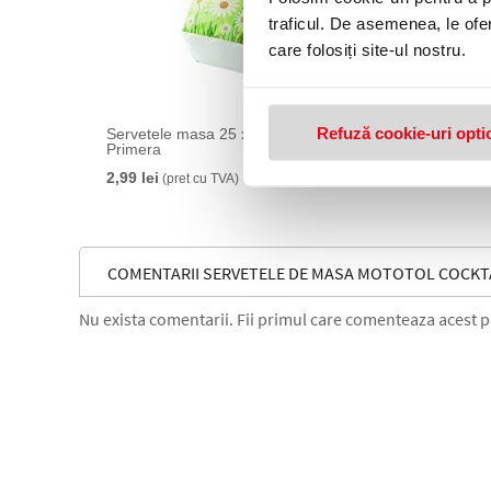
traficul. De asemenea, le ofer
care folosiți site-ul nostru.
Refuză cookie-uri opti
Servetele masa 25 x 25 cm albe
Servete
Primera
9,99 lei
2,99 lei
(pret cu TVA)
COMENTARII SERVETELE DE MASA MOTOTOL COCKTAI
Nu exista comentarii. Fii primul care comenteaza acest 