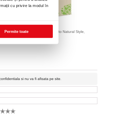
rmații cu privire la modul în
Permite toate
 Towel
Servetele Lucart Fato Natural Style,
33x33cm, 2 Straturi
7,99 lei
(pret cu TVA)
fidentiala si nu va fi afisata pe site.