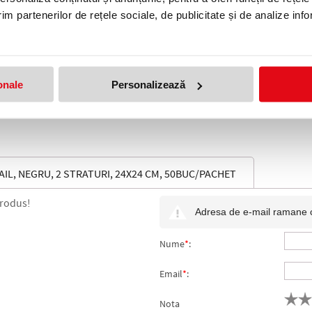
im partenerilor de rețele sociale, de publicitate și de analize info
onale
Personalizează
le masa Okay bordo
Laveta multifunctionala Airtech
Pro, 100 buc/set, Lucart
(pret cu TVA)
379,99 lei
(pret cu TVA)
L, NEGRU, 2 STRATURI, 24X24 CM, 50BUC/PACHET
produs!
Adresa de e-mail ramane con
Nume
*
:
Email
*
:
Nota