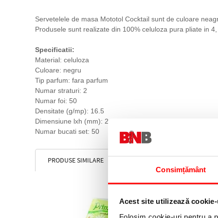
Servetelele de masa Mototol Cocktail sunt de culoare neagra
Produsele sunt realizate din 100% celuloza pura pliate in 4, 
Specificatii:
Material: celuloza
Culoare: negru
Tip parfum: fara parfum
Numar straturi: 2
Numar foi: 50
Densitate (g/mp): 16.5
Dimensiune lxh (mm): 240 x 240
Numar bucati set: 50
PRODUSE SIMILARE
Consimțământ
Acest site utilizează cookie-
Folosim cookie-uri pentru a pe