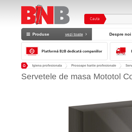
Cauta
Produse
vezi toate
Despre noi
Platformă B2B dedicată companiilor
Igiena profesionala
Prosoape hartie profesionale
Ser
Servetele de masa Mototol Coc