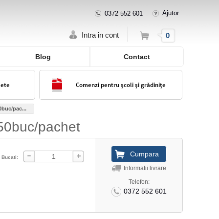
Ajutor
0372 552 601
Cos
Intra in cont
0
Blog
Contact
lete
Comenzi pentru școli și grădinițe
0buc/pac...
 50buc/pachet
Bucati:
Informatii livrare
Telefon:
0372 552 601