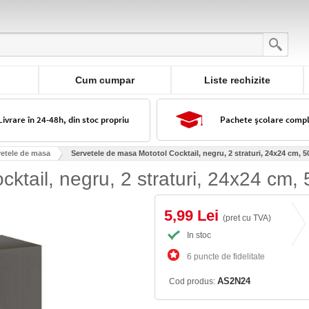
Cum cumpar
Liste rechizite
Livrare în 24-48h, din stoc propriu
Pachete școlare comp
vetele de masa
Servetele de masa Mototol Cocktail, negru, 2 straturi, 24x24 cm, 5
ktail, negru, 2 straturi, 24x24 cm,
5,99 Lei
(pret cu TVA)
In stoc
6 puncte de fidelitate
AS2N24
Cod produs: