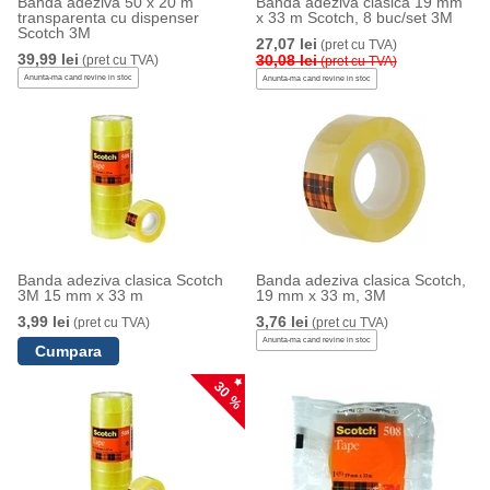
Banda adeziva 50 x 20 m
Banda adeziva clasica 19 mm
transparenta cu dispenser
x 33 m Scotch, 8 buc/set 3M
Scotch 3M
27,07 lei
(pret cu TVA)
39,99 lei
30,08 lei
(pret cu TVA)
(pret cu TVA)
Anunta-ma cand revine in stoc
Anunta-ma cand revine in stoc
Banda adeziva clasica Scotch
Banda adeziva clasica Scotch,
3M 15 mm x 33 m
19 mm x 33 m, 3M
3,99 lei
3,76 lei
(pret cu TVA)
(pret cu TVA)
Anunta-ma cand revine in stoc
30 %