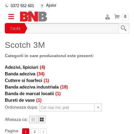
Ajutor
0372 552 601
Intra
Cos
0
in
cont
Cauta
Scotch 3M
Categorii in care producatorul este prezent:
Adezivi, lipiciuri
(4)
Banda adeziva
(34)
Cuttere si foarfeci
(1)
Banda adeziva industriala
(18)
Banda de marcat locatii
(1)
Bureti de vase
(1)
Ordoneaza dupa:
Afiseaza ca:
Pagina:
1
2