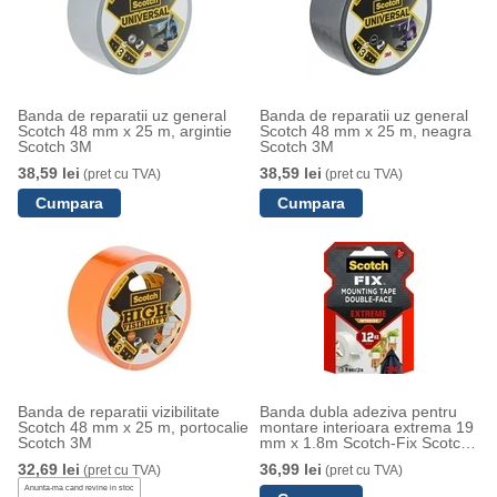
Banda de reparatii uz general
Banda de reparatii uz general
Scotch 48 mm x 25 m, argintie
Scotch 48 mm x 25 m, neagra
Scotch 3M
Scotch 3M
38,59 lei
38,59 lei
(pret cu TVA)
(pret cu TVA)
Banda de reparatii vizibilitate
Banda dubla adeziva pentru
Scotch 48 mm x 25 m, portocalie
montare interioara extrema 19
Scotch 3M
mm x 1.8m Scotch-Fix Scotch
3M
32,69 lei
36,99 lei
(pret cu TVA)
(pret cu TVA)
Anunta-ma cand revine in stoc