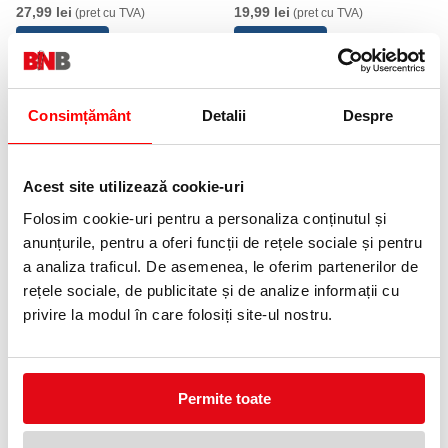
m, 1 rola/pachet
27,99 lei
19,99 lei
(pret cu TVA)
(pret cu TVA)
Consimțământ
Detalii
Despre
Acest site utilizează cookie-uri
Folosim cookie-uri pentru a personaliza conținutul și
Banda de reparatii din aluminiu
Banda de reparatii exterior
Scotch 48 mm x 15 m Scotch
Scotch Extremium 48 mm x
anunțurile, pentru a oferi funcții de rețele sociale și pentru
3M
27.4 m Scotch 3M
a analiza traficul. De asemenea, le oferim partenerilor de
32,99 lei
60,99 lei
(pret cu TVA)
(pret cu TVA)
rețele sociale, de publicitate și de analize informații cu
Anunta-ma cand revine in stoc
Anunta-ma cand revine in stoc
privire la modul în care folosiți site-ul nostru.
Permite toate