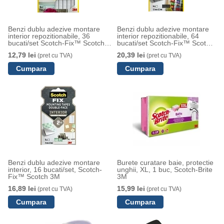
Benzi dublu adezive montare
Benzi dublu adezive montare
interior repozitionabile, 36
interior repozitionabile, 64
bucati/set Scotch-Fix™ Scotch
bucati/set Scotch-Fix™ Scotch
3M
3M
12,79 lei
20,39 lei
(pret cu TVA)
(pret cu TVA)
Benzi dublu adezive montare
Burete curatare baie, protectie
interior, 16 bucati/set, Scotch-
unghii, XL, 1 buc, Scotch-Brite
Fix™ Scotch 3M
3M
16,89 lei
15,99 lei
(pret cu TVA)
(pret cu TVA)