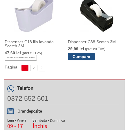
Dispenser C18 lila lavanda
Dispenser C38 Scotch 3M
Scotch 3M
29,99 lei
(pret cu TVA)
47,60 lei
(pret cu TVA)
Anunta-ma cand revine in stoc
Pagina:
1
2
Telefon
0372 552 601
Orar depozite
Luni - Vineri
Sambata - Duminica
09 - 17
Închis