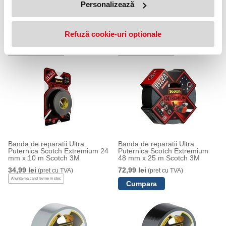
Personalizează
Banda de reparatii fara reziduuri
Banda de reparatii invizibila
Scotch Extremium 48 mm x 18
Scotch Extremium 48 mm x 20
m Scotch 3M
m Scotch 3M
Refuză cookie-uri optionale
60,99 lei
49,99 lei
(pret cu TVA)
(pret cu TVA)
Anunta-ma cand revine in stoc
Anunta-ma cand revine in stoc
Banda de reparatii Ultra
Banda de reparatii Ultra
Puternica Scotch Extremium 24
Puternica Scotch Extremium
mm x 10 m Scotch 3M
48 mm x 25 m Scotch 3M
34,99 lei
72,99 lei
(pret cu TVA)
(pret cu TVA)
Anunta-ma cand revine in stoc