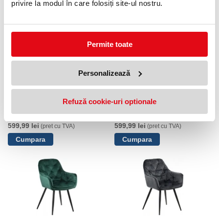
privire la modul în care folosiți site-ul nostru.
OFERTE
Permite toate
Personalizează
Refuză cookie-uri optionale
Scaun dining HTS-D19 Stema
Scaun dining HTS-D19G Dark
Partner
Grey Stema Partner
599,99 lei
599,99 lei
(pret cu TVA)
(pret cu TVA)