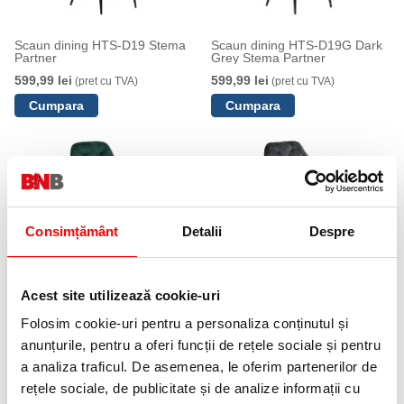
Scaun dining HTS-D19 Stema
Scaun dining HTS-D19G Dark
Partner
Grey Stema Partner
599,99 lei
599,99 lei
(pret cu TVA)
(pret cu TVA)
Consimțământ
Detalii
Despre
Scaun dining CN-9220 verde
Scaun dining CN-9220 gri
Stema partner
Stema partner
Acest site utilizează cookie-uri
599,99 lei
599,99 lei
(pret cu TVA)
(pret cu TVA)
Folosim cookie-uri pentru a personaliza conținutul și
anunțurile, pentru a oferi funcții de rețele sociale și pentru
a analiza traficul. De asemenea, le oferim partenerilor de
NOUTATI
rețele sociale, de publicitate și de analize informații cu