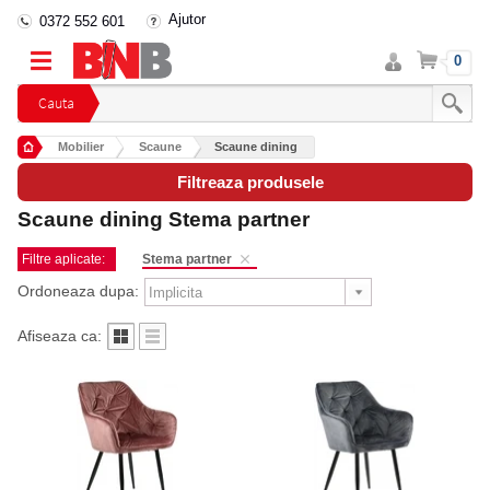
Ajutor
0372 552 601
Intra
Cos
0
in
cont
Cauta
Mobilier
Scaune
Scaune dining
Filtreaza produsele
Scaune dining Stema partner
Filtre aplicate:
Stema partner
Ordoneaza dupa:
Afiseaza ca: