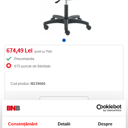
674,49 Lei
(pret cu TVA)
Precomanda
675 puncte de fidelitate
Cod produs:
M239666
Precomanda produsul
Livrare gratuita
Consimțământ
Detalii
Despre
Telefon: