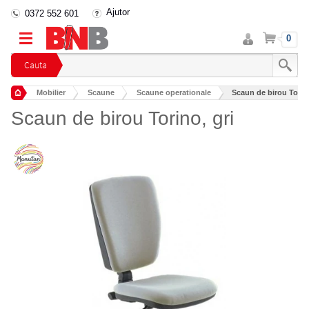
Ajutor
0372 552 601
Intra
Cos
0
in
cont
Cauta
Mobilier
Scaune
Scaune operationale
Scaun de birou Torino
Scaun de birou Torino, gri