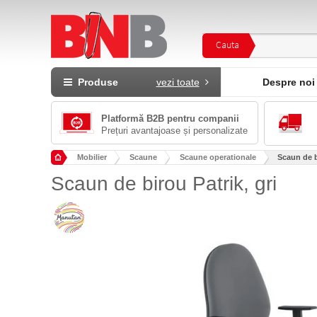
Cauta
Produse
vezi toate
Despre noi
Platformă B2B pentru companii
Prețuri avantajoase și personalizate
Mobilier
Scaune
Scaune operationale
Scaun de b
Scaun de birou Patrik, gri