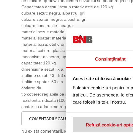
de blocare up-down. inaltimea sezutului se poate regla cu pi
Capacitatea acestui scaun rotativ este de 120 kg.
culoare sezut: negru, albastru, gri
culoare spatar: negru, albastru, gri
culoare constructie: neagra
material sezut: material textil
material spatar: material textil
material baza: otel cromat
material cotiere: plastic
mecanism: asincron, up-down
Consimțământ
capacitate: 120 kg
dimensiune sezut l x a: 47 x 45 cm
inaltime sezut: 43 - 53 cm
Acest site utilizează cookie-
inaltime spatar: 50 cm
Folosim cookie-uri pentru a pe
cotiere: da
tip cotiere: reglabile pe inaltime
traficul. De asemenea, le ofer
rezistenta: ridicata (100.000 de cicluri)
care folosiți site-ul nostru.
spatar cu adancime reglabila, se livreaza demontat, piston
COMENTARII SCAUN DE BIROU PATRIK, GRI
Refuză cookie-uri opti
Nu exista comentarii. Fii primul care comenteaza acest 