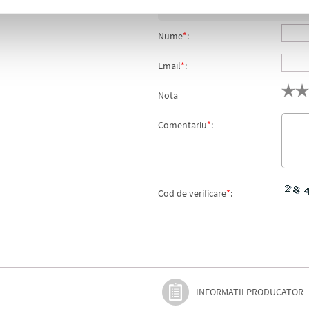
Adresa de e-mail ramane con
Nume
*
:
Email
*
:
Nota
Comentariu
*
:
Cod de verificare
*
:
INFORMATII PRODUCATOR