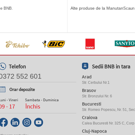
Alte produse de la Manutan
ile BNB.
Scaun d
Telefon
Sedii BNB in tara
0372 552 601
Arad
Str. Cerbului Nr.1
Orar depozite
Brasov
Str. Bronzului Nr. 6
Luni - Vineri
Sambata - Duminica
Bucuresti
09 - 17
Închis
Str. Romeo Popescu, Nr. 51, Sect
Craiova
Calea Bucuresti Nr. 325 C, Corp
Cluj-Napoca