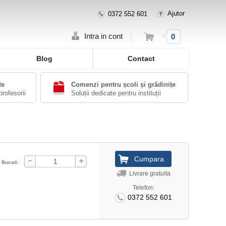
Ajutor
0372 552 601
Cos
Intra in cont
0
Blog
Contact
te
Comenzi pentru școli și grădinițe
profesorii
Soluții dedicate pentru instituții
Bucati:
Livrare gratuita
Telefon:
0372 552 601