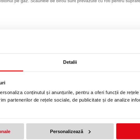
stonul pe gaz. Scaunele de birou sunt prevazute cu roti pentru suprafete
Detalii
uri
rsonaliza conținutul și anunțurile, pentru a oferi funcții de rețele
im partenerilor de rețele sociale, de publicitate și de analize info
 cu gaz
onale
Personalizează
produs!