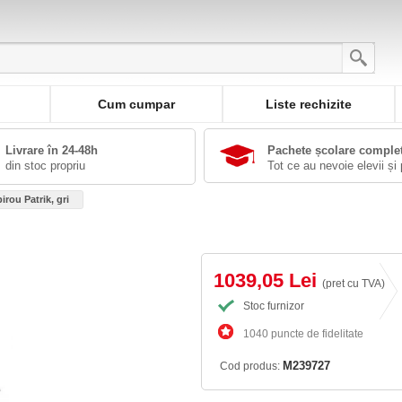
Cum cumpar
Liste rechizite
Livrare în 24-48h
Pachete școlare comple
din stoc propriu
Tot ce au nevoie elevii și 
irou Patrik, gri
1039,05 Lei
(pret cu TVA)
Stoc furnizor
1040 puncte de fidelitate
M239727
Cod produs: