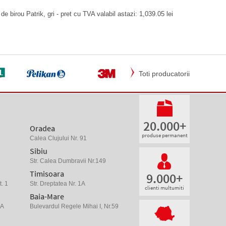
e birou Patrik, gri - pret cu TVA valabil astazi: 1,039.05 lei
Toti producatorii
20.000+
Oradea
produse permanent
Calea Clujului Nr. 91
Sibiu
Str. Calea Dumbravii Nr.149
Timisoara
9.000+
. 1
Str. Dreptatea Nr. 1A
clienti multumiti
Baia-Mare
 A
Bulevardul Regele Mihai I, Nr.59