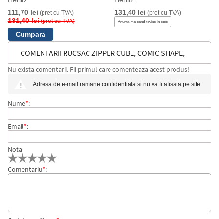
Herlitz
Herlitz
111,70 lei
131,40 lei
(pret cu TVA)
(pret cu TVA)
131,40 lei
(pret cu TVA)
Anunta-ma cand revine in stoc
COMENTARII RUCSAC ZIPPER CUBE, COMIC SHAPE,
Nu exista comentarii. Fii primul care comenteaza acest produs!
HERLITZ
Adresa de e-mail ramane confidentiala si nu va fi afisata pe site.
Nume
*
:
Email
*
:
Nota
Comentariu
*
: