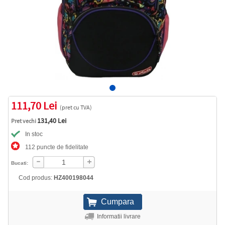
111,70 Lei
(pret cu TVA)
131,40 Lei
Pret vechi
In stoc
112 puncte de fidelitate
Bucati:
Cod produs:
HZ400198044
Informatii livrare