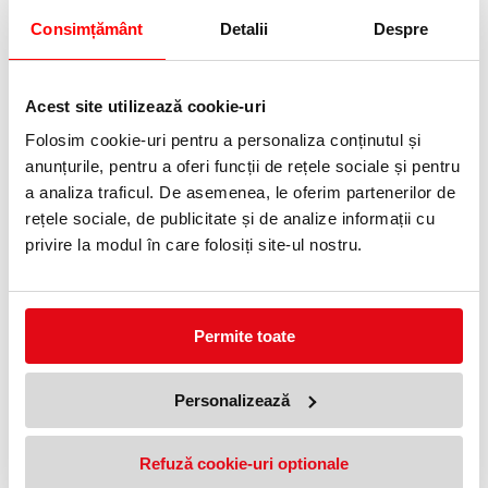
Specificații tehnice
Consimțământ
Detalii
Despre
Gen:
Unisex
Vârstă recomandată:
11-14 ani
Clasă:
Gimnaziu
Dimensiuni:
43×29×22 cm
Acest site utilizează cookie-uri
Volum:
28 l
Material:
Poliester
Folosim cookie-uri pentru a personaliza conținutul și
Ergonomic:
Da
anunțurile, pentru a oferi funcții de rețele sociale și pentru
Stil de bandă desenată, organizare fără episoade ratate.
a analiza traficul. De asemenea, le oferim partenerilor de
Specificatii
rețele sociale, de publicitate și de analize informații cu
Gen
Unisex
privire la modul în care folosiți site-ul nostru.
Tip
Ergonomic
Tip
Rucsac
Clasa
Clasele 5-8
Varsta
11-14 ani
Permite toate
Echipare
neechipate
Marime
Gimnaziu (24-30L)
Personalizează
PRODUSE SIMILARE
Refuză cookie-uri optionale