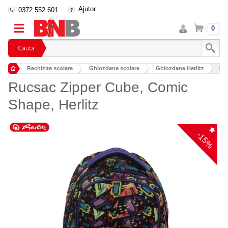
Ajutor
0372 552 601
Intra
Cos
0
in
cont
Cauta
Rechizite scolare
Ghiozdane scolare
Ghiozdane Herlitz
Ruc
Rucsac Zipper Cube, Comic
Shape, Herlitz
-15%