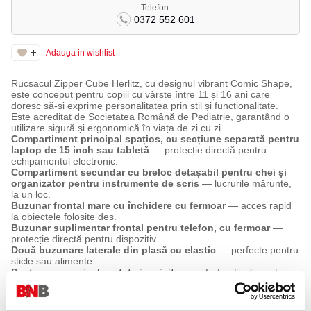
Telefon:
0372 552 601
Adauga in wishlist
Rucsacul Zipper Cube Herlitz, cu designul vibrant Comic Shape,
este conceput pentru copiii cu vârste între 11 și 16 ani care
doresc să-și exprime personalitatea prin stil și funcționalitate.
Este acreditat de Societatea Română de Pediatrie, garantând o
utilizare sigură și ergonomică în viața de zi cu zi.
Compartiment principal spațios, cu secțiune separată pentru
laptop de 15 inch sau tabletă
— protecție directă pentru
echipamentul electronic.
Compartiment secundar cu breloc detașabil pentru chei și
organizator pentru instrumente de scris
— lucrurile mărunte,
la un loc.
Buzunar frontal mare cu închidere cu fermoar
— acces rapid
la obiectele folosite des.
Buzunar suplimentar frontal pentru telefon, cu fermoar
—
protecție directă pentru dispozitiv.
Două buzunare laterale din plasă cu elastic
— perfecte pentru
sticle sau alimente.
Spate ergonomic, buretat și aerisit
— confort optim la purtarea
zilnică.
Acreditat de Societatea Română de Pediatrie
— utilizare
sigură și ergonomică.