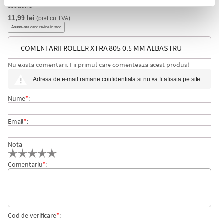
albastru
11,99 lei
(pret cu TVA)
Anunta-ma cand revine in stoc
COMENTARII ROLLER XTRA 805 0.5 MM ALBASTRU
Nu exista comentarii. Fii primul care comenteaza acest produs!
SCHNEIDER
Adresa de e-mail ramane confidentiala si nu va fi afisata pe site.
Nume
*
:
Email
*
:
Nota
Comentariu
*
:
Cod de verificare
*
: