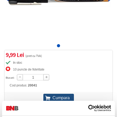
9,99 Lei
(pret cu TVA)
In stoc
10 puncte de fidelitate
Bucati:
Cod produs:
20041
Informatii livrare
Telefon: