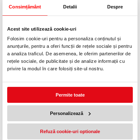
0372 552 601
Consimțământ
Detalii
Despre
Adauga in wishlist
Acest site utilizează cookie-uri
Roller XTRA 805 0.5 mm Schneider.
Specificatii
Folosim cookie-uri pentru a personaliza conținutul și
Tip
Standard
anunțurile, pentru a oferi funcții de rețele sociale și pentru
Grosime
0,5 mm
a analiza traficul. De asemenea, le oferim partenerilor de
Recomandat
Birou
rețele sociale, de publicitate și de analize informații cu
privire la modul în care folosiți site-ul nostru.
PRODUSE SIMILARE
Permite toate
Personalizează
Refuză cookie-uri optionale
Roller Hi-Tecpoint Pilot F 0.7 mm