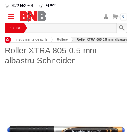
Ajutor
0372 552 601
Intra
Cos
0
in
cont
Cauta
Instrumente de scris
Rollere
Roller XTRA 805 0.5 mm albastru S
Roller XTRA 805 0.5 mm
albastru Schneider