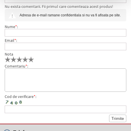
Nu exista comentarii. Fii primul care comenteaza acest produs!
PLACATE CU AUR, CORP NEGRU-ALBASTRU, PELIKAN
Adresa de e-mail ramane confidentiala si nu va fi afisata pe site.
Nume
*
:
Email
*
:
Nota
Comentariu
*
:
Cod de verificare
*
: