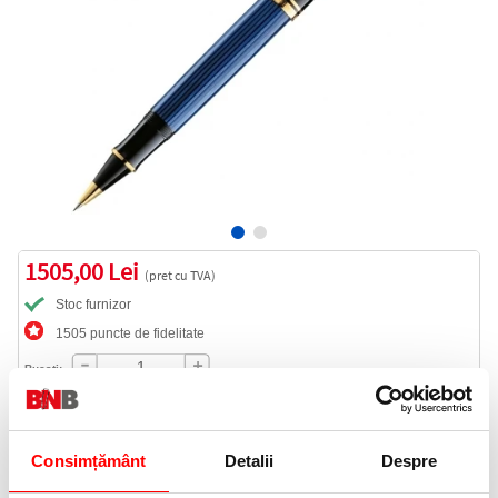
1505,00 Lei
(pret cu TVA)
Stoc furnizor
1505 puncte de fidelitate
Bucati:
Cod produs:
987974
Consimțământ
Detalii
Despre
Livrare gratuita