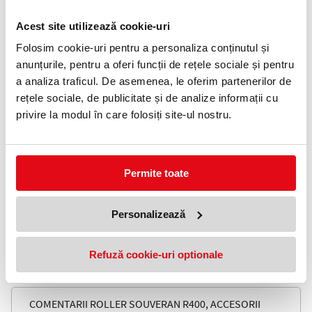
Telefon:
0372 552 601
Acest site utilizează cookie-uri
Folosim cookie-uri pentru a personaliza conținutul și
Adauga in wishlist
anunțurile, pentru a oferi funcții de rețele sociale și pentru
a analiza traficul. De asemenea, le oferim partenerilor de
Materiale deosebite si design singular. Instrumentele de scris
rețele sociale, de publicitate și de analize informații cu
exclusiviste isi gasesc admiratorii atat printre cunoscatori, cat si
printre utilizatorii obisnuiti. Aproape intotdeauna vorbim despre
privire la modul în care folosiți site-ul nostru.
dragoste la prima vedere. Fascinatie si pasiune, mult mai mult
decat suma componentelor. Fabricate in mai mult de 300 de pasi
distincti, instrumentele de scris Pelikan sunt o marturie a
dedicarii, preciziei si perfectiunii. Create pentru a inspira!
Permite toate
- mina de tip Parker neagra inclusa
- mecanism prin rasucire
Personalizează
- corp din rasina de inalta calitate combinata cu manseta cu
decor in dungi Souveraen din acetat de celuloza
Refuză cookie-uri optionale
- accesorii placate cu aur de 24K
- culoare: negru - albastru
COMENTARII ROLLER SOUVERAN R400, ACCESORII