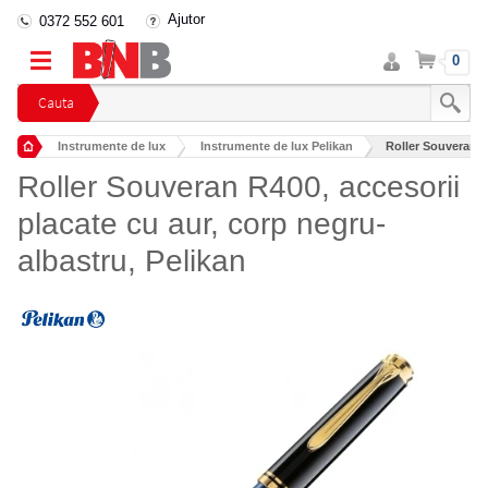
Ajutor
0372 552 601
Intra
Cos
0
in
cont
Cauta
Instrumente de lux
Instrumente de lux Pelikan
Roller Souveran R4
Roller Souveran R400, accesorii
placate cu aur, corp negru-
albastru, Pelikan