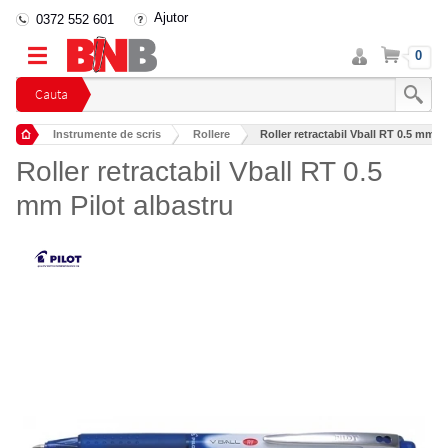
Ajutor
0372 552 601
Intra
Cos
0
in
cont
Cauta
Instrumente de scris
Rollere
Roller retractabil Vball RT 0.5 mm Pi
Roller retractabil Vball RT 0.5
mm Pilot albastru