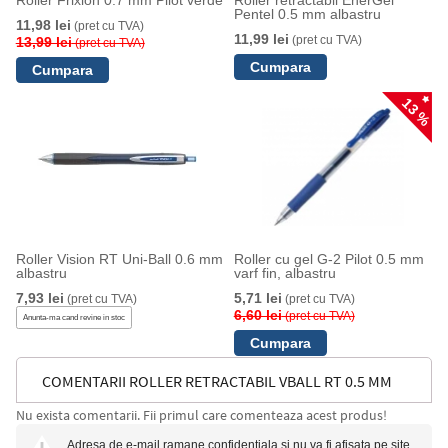
Roller Frixion 0.7 mm Pilot verde
Roller retractabil EnerGel
Pentel 0.5 mm albastru
11,98 lei
(pret cu TVA)
11,99 lei
(pret cu TVA)
13,99 lei
(pret cu TVA)
13 %
Roller Vision RT Uni-Ball 0.6 mm
Roller cu gel G-2 Pilot 0.5 mm
albastru
varf fin, albastru
7,93 lei
5,71 lei
(pret cu TVA)
(pret cu TVA)
6,60 lei
(pret cu TVA)
Anunta-ma cand revine in stoc
COMENTARII ROLLER RETRACTABIL VBALL RT 0.5 MM
Nu exista comentarii. Fii primul care comenteaza acest produs!
PILOT
Adresa de e-mail ramane confidentiala si nu va fi afisata pe site.