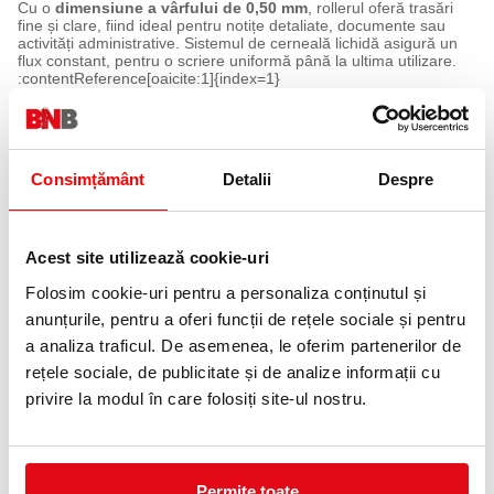
Cu o
dimensiune a vârfului de 0,50 mm
, rollerul oferă trasări
fine și clare, fiind ideal pentru notițe detaliate, documente sau
activități administrative. Sistemul de cerneală lichidă asigură un
flux constant, pentru o scriere uniformă până la ultima utilizare.
:contentReference[oaicite:1]{index=1}
Caracteristici principale:
Model
VBall RT Pilot.
Consimțământ
Detalii
Despre
Mecanism
Retractabil, cu sistem click pentru utilizare rapidă și comodă.
Dimensiune vârf
Acest site utilizează cookie-uri
0,50 mm.
Folosim cookie-uri pentru a personaliza conținutul și
Tip cerneală
anunțurile, pentru a oferi funcții de rețele sociale și pentru
Cerneală lichidă, pentru scriere fluidă și uniformă.
a analiza traficul. De asemenea, le oferim partenerilor de
Grip ergonomic
rețele sociale, de publicitate și de analize informații cu
Zonă de prindere confortabilă pentru control și stabilitate.
privire la modul în care folosiți site-ul nostru.
Scriere uniformă
Flux constant de cerneală pentru trasări clare și fără întreruperi.
Produs reîncărcabil
Permite utilizare îndelungată și înlocuirea rezervei.
Permite toate